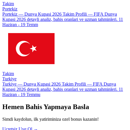
Takim
Portekiz
Portekiz — Dunya Kupasi 2026 Takim Profili — FIFA Dunya
Kupasi 2026 detayli analiz, bahis oranlari ve uzman tahminleri. 11
Haziran - 19 Temm
Takim
Turkiye
Turkiye — Dunya Kupasi 2026 Takim Profili — FIFA Dunya
Kupasi 2026 detayli analiz, bahis oranlari ve uzman tahminleri. 11
Haziran - 19 Temmu
Hemen Bahis Yapmaya Basla
Simdi kaydolun, ilk yatiriminiza ozel bonus kazanin!
Ucretsiz Uye Ol →