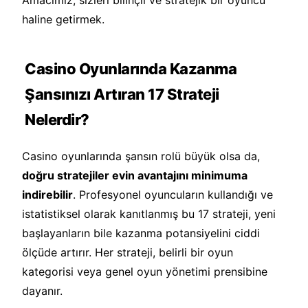
Amacımız, sizleri bilinçli ve stratejik bir oyuncu
haline getirmek.
Casino Oyunlarında Kazanma
Şansınızı Artıran 17 Strateji
Nelerdir?
Casino oyunlarında şansın rolü büyük olsa da,
doğru stratejiler evin avantajını minimuma
indirebilir
. Profesyonel oyuncuların kullandığı ve
istatistiksel olarak kanıtlanmış bu 17 strateji, yeni
başlayanların bile kazanma potansiyelini ciddi
ölçüde artırır. Her strateji, belirli bir oyun
kategorisi veya genel oyun yönetimi prensibine
dayanır.