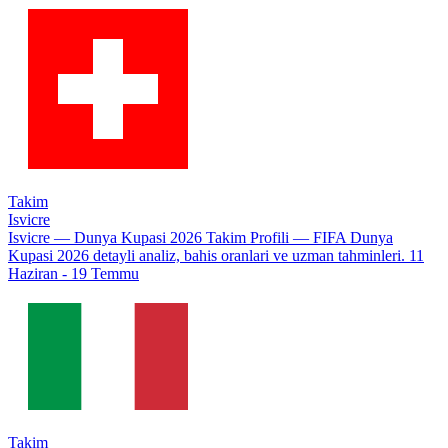
Takim
Isvicre
Isvicre — Dunya Kupasi 2026 Takim Profili — FIFA Dunya
Kupasi 2026 detayli analiz, bahis oranlari ve uzman tahminleri. 11
Haziran - 19 Temmu
Takim