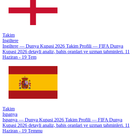
Takim
Ingiltere
Ingiltere — Dunya Kupasi 2026 Takim Profili — FIFA Dunya
Kupasi 2026 detayli analiz, bahis oranlari ve uzman tahminleri. 11
Haziran - 19 Tem
Takim
Ispanya
Ispanya — Dunya Kupasi 2026 Takim Profili — FIFA Dunya
Kupasi 2026 detayli analiz, bahis oranlari ve uzman tahminleri. 11
Haziran - 19 Temmu