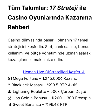
Tüm Takımlar:
17 Strateji
ile
Casino Oyunlarında Kazanma
Rehberi
Casino dünyasında başarılı olmanın 17 temel
stratejisini keşfedin. Slot, canlı casino, bonus
kullanımı ve bütçe yönetiminde uzmanlaşarak
kazançlarınızı maksimize edin.
Hemen Üye Ol
Stratejileri Keşfet ↓
🎰 Mega Fortune – 1.245.000₺ Kazanç
🃏 Blackjack Masası – %99.5 RTP Aktif
🎲 Lightning Roulette – 500x Çarpan Düştü
💰 Hoş Geldin Bonusu – %200 + 300 Freespin
📊 Sweet Bonanza – %96.48 RTP