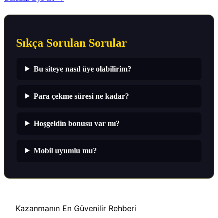
Sıkça Sorulan Sorular
Bu siteye nasıl üye olabilirim?
Para çekme süresi ne kadar?
Hoşgeldin bonusu var mı?
Mobil uyumlu mu?
Kazanmanın En Güvenilir Rehberi