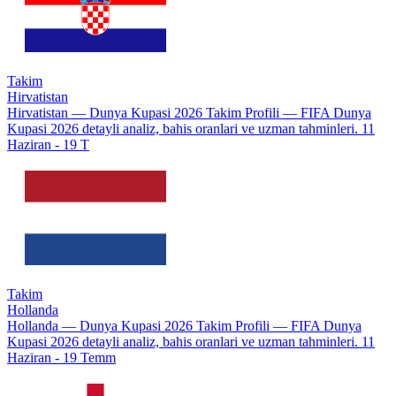
Takim
Hirvatistan
Hirvatistan — Dunya Kupasi 2026 Takim Profili — FIFA Dunya
Kupasi 2026 detayli analiz, bahis oranlari ve uzman tahminleri. 11
Haziran - 19 T
Takim
Hollanda
Hollanda — Dunya Kupasi 2026 Takim Profili — FIFA Dunya
Kupasi 2026 detayli analiz, bahis oranlari ve uzman tahminleri. 11
Haziran - 19 Temm