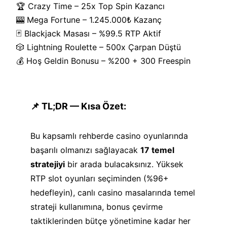
🏆 Crazy Time – 25x Top Spin Kazancı
🎰 Mega Fortune – 1.245.000₺ Kazanç
🃏 Blackjack Masası – %99.5 RTP Aktif
🎲 Lightning Roulette – 500x Çarpan Düştü
💰 Hoş Geldin Bonusu – %200 + 300 Freespin
📌 TL;DR — Kısa Özet:
Bu kapsamlı rehberde casino oyunlarında
başarılı olmanızı sağlayacak
17 temel
stratejiyi
bir arada bulacaksınız. Yüksek
RTP slot oyunları seçiminden (%96+
hedefleyin), canlı casino masalarında temel
strateji kullanımına, bonus çevirme
taktiklerinden bütçe yönetimine kadar her