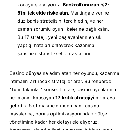
konuyu ele alıyoruz.
Bankroll'unuzun %2-
5'ini tek elde riske atın
, Martingale yerine
düz bahis stratejisini tercih edin, ve her
zaman sorumlu oyun ilkelerine bağlı kalın.
Bu 17 strateji, yeni başlayanların en sık
yaptığı hataları önleyerek kazanma
şansınızı istatistiksel olarak artırır.
Casino dünyasına adım atan her oyuncu, kazanma
ihtimalini artıracak stratejiler arar. Bu rehberde
"Tüm Takımlar" konseptimizle, casino oyunlarının
her alanını kapsayan
17 kritik stratejiyi
bir araya
getirdik. Slot makinelerinden canlı casino
masalarına, bonus optimizasyonundan bütçe
yönetimine kadar her detayı ele alıyoruz.