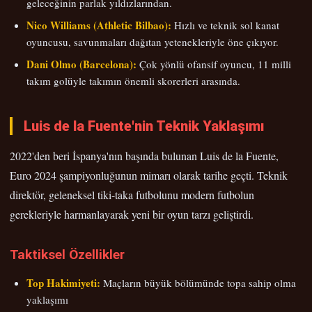
geleceğinin parlak yıldızlarından.
Nico Williams (Athletic Bilbao):
Hızlı ve teknik sol kanat
oyuncusu, savunmaları dağıtan yetenekleriyle öne çıkıyor.
Dani Olmo (Barcelona):
Çok yönlü ofansif oyuncu, 11 milli
takım golüyle takımın önemli skorerleri arasında.
Luis de la Fuente'nin Teknik Yaklaşımı
2022'den beri İspanya'nın başında bulunan Luis de la Fuente,
Euro 2024 şampiyonluğunun mimarı olarak tarihe geçti. Teknik
direktör, geleneksel tiki-taka futbolunu modern futbolun
gerekleriyle harmanlayarak yeni bir oyun tarzı geliştirdi.
Taktiksel Özellikler
Top Hakimiyeti:
Maçların büyük bölümünde topa sahip olma
yaklaşımı