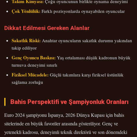
Takım Kimyası:
Çoğu oyuncunun birlikte oynama deneyimi
Çok Yönlülük:
Farklı pozisyonlarda oynayabilen oyuncular
Dikkat Edilmesi Gereken Alanlar
Sakatlık Riski:
Anahtar oyuncuların sakatlık durumu yakından
takip ediliyor
Genç Oyuncu Baskısı:
Yaş ortalaması düşük kadronun büyük
turnuva deneyimi sınırlı
Fiziksel Mücadele:
Güçlü takımlara karşı fiziksel üstünlük
sağlama zorluğu
Bahis Perspektifi ve Şampiyonluk Oranları
Euro 2024 şampiyonu İspanya, 2026 Dünya Kupası için bahis
sitelerinde en büyük favoriler arasında gösteriliyor. Genç ve
yetenekli kadrosu, deneyimli teknik direktörü ve son dönemdeki