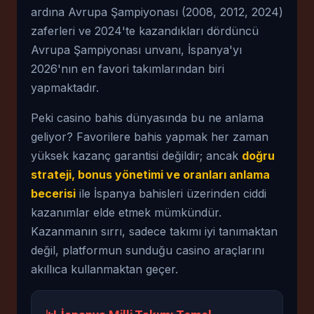
ardına Avrupa Şampiyonası (2008, 2012, 2024)
zaferleri ve 2024'te kazandıkları dördüncü
Avrupa Şampiyonası unvanı, İspanya'yı
2026'nın en favori takımlarından biri
yapmaktadır.
Peki casino bahis dünyasında bu ne anlama
geliyor? Favorilere bahis yapmak her zaman
yüksek kazanç garantisi değildir; ancak
doğru
strateji, bonus yönetimi ve oranları anlama
becerisi
ile İspanya bahisleri üzerinden ciddi
kazanımlar elde etmek mümkündür.
Kazanmanın sırrı, sadece takımı iyi tanımaktan
değil, platformun sunduğu casino araçlarını
akıllıca kullanmaktan geçer.