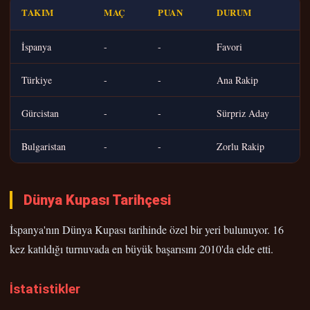
TAKIM
MAÇ
PUAN
DURUM
İspanya
-
-
Favori
Türkiye
-
-
Ana Rakip
Gürcistan
-
-
Sürpriz Aday
Bulgaristan
-
-
Zorlu Rakip
Dünya Kupası Tarihçesi
İspanya'nın Dünya Kupası tarihinde özel bir yeri bulunuyor. 16
kez katıldığı turnuvada en büyük başarısını 2010'da elde etti.
İstatistikler