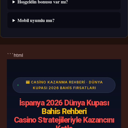
Hoşgeldin bonusu var mı?
Mobil uyumlu mu?
```html
🎰 CASINO KAZANMA REHBERI · DÜNYA
KUPASI 2026 BAHIS FIRSATLARI
İspanya 2026 Dünya Kupası
Bahis Rehberi
Casino Stratejileriyle Kazancını