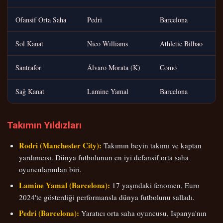
Ofansif Orta Saha
Pedri
Barcelona
Sol Kanat
Nico Williams
Athletic Bilbao
Santrafor
Álvaro Morata (K)
Como
Sağ Kanat
Lamine Yamal
Barcelona
Takımın Yıldızları
Rodri (Manchester City):
Takımın beyin takımı ve kaptan
yardımcısı. Dünya futbolunun en iyi defansif orta saha
oyuncularından biri.
Lamine Yamal (Barcelona):
17 yaşındaki fenomen, Euro
2024'te gösterdiği performansla dünya futbolunu salladı.
Pedri (Barcelona):
Yaratıcı orta saha oyuncusu, İspanya'nın