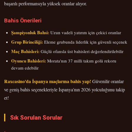
başarılı performansıyla yüksek oranlar alıyor.
Bahis Önerileri
Şampiyonluk Bahsi:
Uzun vadeli yatırım için çekici oranlar
Grup Birinciliği:
Eleme grubunda liderlik için güvenli seçenek
Maç Bahisleri:
Güçlü ofansla üst bahisleri değerlendirilebilir
Oyuncu Bahisleri:
Morata'nın 37 milli takım golü rekoru
devam edebilir
Raxcasino'da İspanya maçlarına bahis yap!
Güvenilir oranlar
ve geniş bahis seçenekleriyle İspanya'nın 2026 yolculuğunu takip
et!
Sık Sorulan Sorular