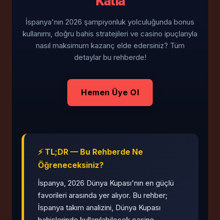
Katla
İspanya'nın 2026 şampiyonluk yolculuğunda bonus
kullanımı, doğru bahis stratejileri ve casino ipuçlarıyla
nasıl maksimum kazanç elde edersiniz? Tüm
detaylar bu rehberde!
Hemen Üye Ol
⚡ TL;DR — Bu Rehberde Ne
Öğreneceksiniz?
İspanya, 2026 Dünya Kupası'nın en güçlü
favorileri arasında yer alıyor. Bu rehber;
İspanya takım analizini, Dünya Kupası
bahislerinde kullanılabilecek casino