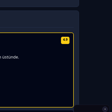
4.9
n üstünde.
×