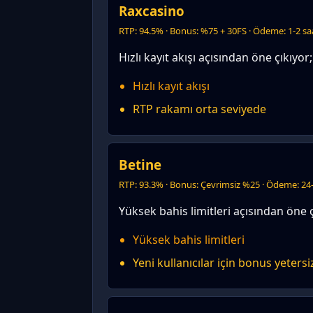
Raxcasino
RTP: 94.5% · Bonus: %75 + 30FS · Ödeme: 1-2 sa
Hızlı kayıt akışı açısından öne çıkıyo
Hızlı kayıt akışı
RTP rakamı orta seviyede
Betine
RTP: 93.3% · Bonus: Çevrimsiz %25 · Ödeme: 24
Yüksek bahis limitleri açısından öne ç
Yüksek bahis limitleri
Yeni kullanıcılar için bonus yetersi