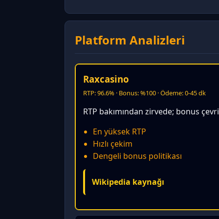
Platform Analizleri
Raxcasino
RTP: 96.6% · Bonus: %100 · Ödeme: 0-45 dk
RTP bakımından zirvede; bonus çevrim
En yüksek RTP
Hızlı çekim
Dengeli bonus politikası
Wikipedia kaynağı