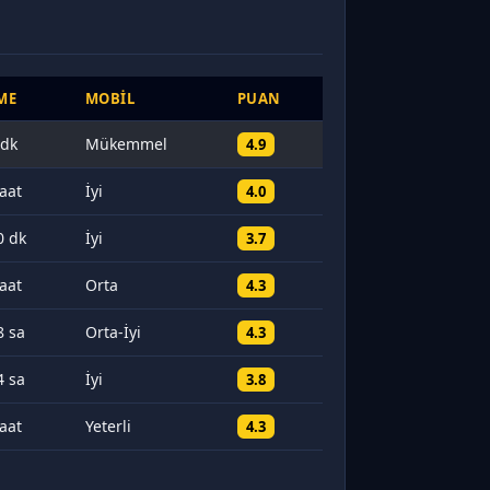
ME
MOBIL
PUAN
 dk
Mükemmel
4.9
saat
İyi
4.0
0 dk
İyi
3.7
saat
Orta
4.3
8 sa
Orta-İyi
4.3
4 sa
İyi
3.8
saat
Yeterli
4.3