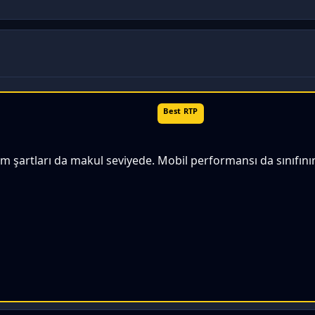
Best RTP
 şartları da makul seviyede. Mobil performansı da sınıfını