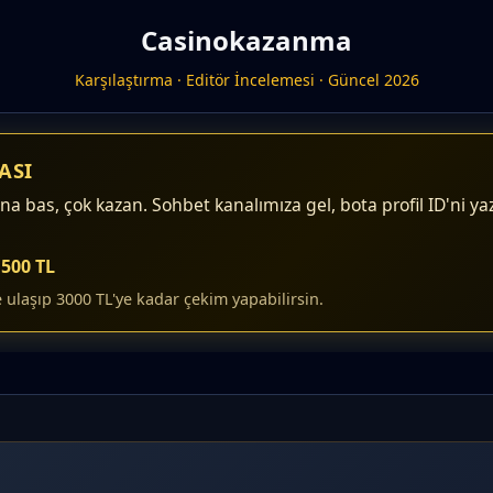
Casinokazanma
Karşılaştırma · Editör İncelemesi · Güncel 2026
ASI
na bas, çok kazan. Sohbet kanalımıza gel, bota profil ID'ni yaz
 500 TL
 ulaşıp 3000 TL'ye kadar çekim yapabilirsin.