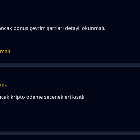
ancak bonus çevrim şartları detaylı okunmalı.
nmalı
0 dk
cak kripto ödeme seçenekleri kısıtlı.