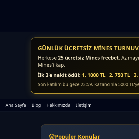
GÜNLÜK ÜCRETSİZ MİNES TURNUV
Herkese
25 ücretsiz Mines freebet
. Az mayı
Mines'i kap.
İlk 3'e nakit ödül:
1. 1000 TL
2. 750 TL
3.
Son katılım bu gece 23:59. Kazancınla 5000 TL'ye
Ana Sayfa
Blog
Hakkımızda
İletişim
Popüler Konular