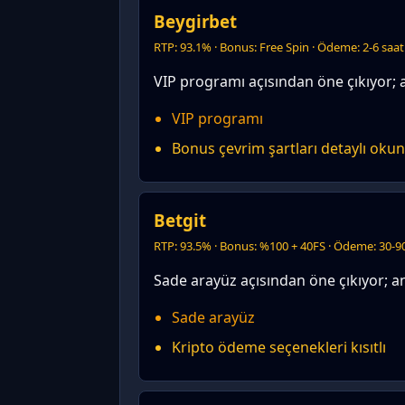
Beygirbet
RTP: 93.1% · Bonus: Free Spin · Ödeme: 2-6 saat
VIP programı açısından öne çıkıyor; 
VIP programı
Bonus çevrim şartları detaylı oku
Betgit
RTP: 93.5% · Bonus: %100 + 40FS · Ödeme: 30-9
Sade arayüz açısından öne çıkıyor; an
Sade arayüz
Kripto ödeme seçenekleri kısıtlı