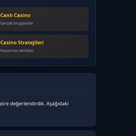
Canlı Casino

Gerçek krupiyerler
Casino Stratejileri

Kazanma taktikleri
 göre değerlendirdik. Aşağıdaki