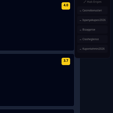
🔗 Hızlı Erişim
4.0
→ Casinobonuslari
→ Ispanyakupasi2026
→ Bizapprise
→ Crasheglence
→ Kupontahmin2026
3.7