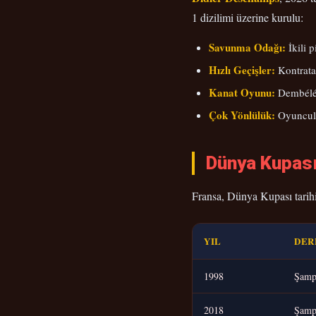
1 dizilimi üzerine kurulu:
Savunma Odağı:
İkili 
Hızlı Geçişler:
Kontrata
Kanat Oyunu:
Dembélé 
Çok Yönlülük:
Oyuncula
Dünya Kupası 
Fransa, Dünya Kupası tarihi
YIL
DER
1998
Şamp
2018
Şamp