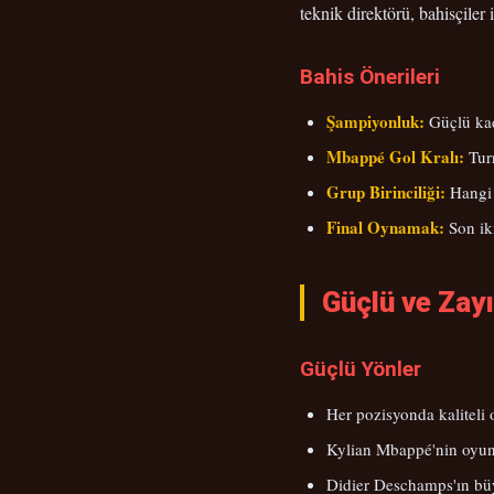
teknik direktörü, bahisçiler 
Bahis Önerileri
Şampiyonluk:
Güçlü kad
Mbappé Gol Kralı:
Turn
Grup Birinciliği:
Hangi 
Final Oynamak:
Son iki
Güçlü ve Zayı
Güçlü Yönler
Her pozisyonda kaliteli 
Kylian Mbappé'nin oyun 
Didier Deschamps'ın bü