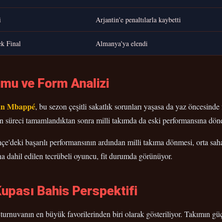
i
Arjantin'e penaltılarla kaybetti
k Final
Almanya'ya elendi
umu ve Form Analizi
an Mbappé
, bu sezon çeşitli sakatlık sorunları yaşasa da yaz öncesinde
n süreci tamamlandıktan sonra milli takımda da eski performansına dön
çe'deki başarılı performansının ardından milli takıma dönmesi, orta saha
a dahil edilen tecrübeli oyuncu, fit durumda görünüyor.
upası Bahis Perspektifi
turnuvanın en büyük favorilerinden biri olarak gösteriliyor. Takımın gü