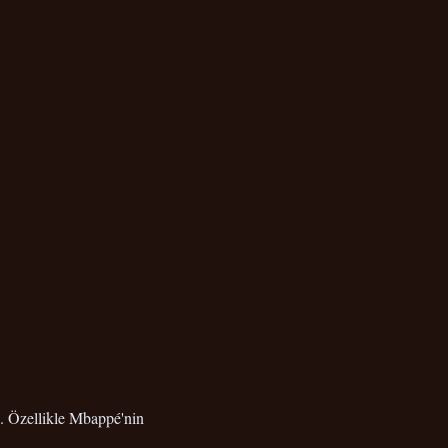
i. Özellikle Mbappé'nin