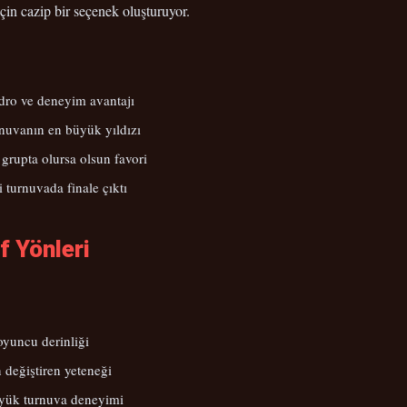
için cazip bir seçenek oluşturuyor.
ro ve deneyim avantajı
uvanın en büyük yıldızı
grupta olursa olsun favori
 turnuvada finale çıktı
f Yönleri
oyuncu derinliği
değiştiren yeteneği
yük turnuva deneyimi