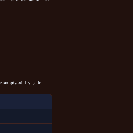
z şampiyonluk yaşadı: