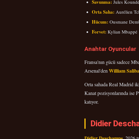
Savunma:
Jules Koundé
Orta Saha:
Aurélien T
Hücum:
Ousmane Dembél
Forvet:
Kylian Mbappé
Anahtar Oyuncular
Fransa'nın gücü sadece Mba
William Salib
Arsenal'den
Orta sahada Real Madrid iki
Kanat pozisyonlarında ise
katıyor.
Didier Descha
Didier Deschamps
, 2026 t