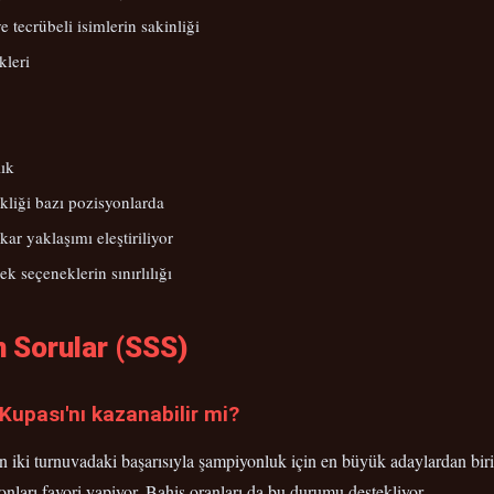
 tecrübeli isimlerin sakinliği
kleri
lık
kliği bazı pozisyonlarda
r yaklaşımı eleştiriliyor
 seçeneklerin sınırlılığı
n Sorular (SSS)
upası'nı kazanabilir mi?
n iki turnuvadaki başarısıyla şampiyonluk için en büyük adaylardan bir
onları favori yapiyor. Bahis oranları da bu durumu destekliyor.