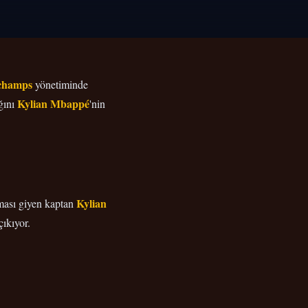
schamps
yönetiminde
Kylian Mbappé
ğını
'nin
Kylian
rması giyen kaptan
ıkıyor.