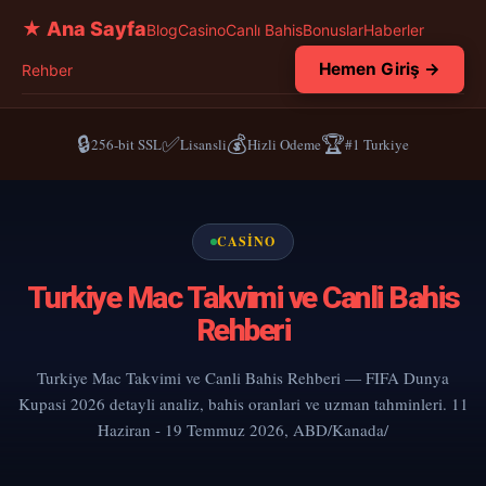
★ Ana Sayfa
Blog
Casino
Canlı Bahis
Bonuslar
Haberler
Hemen Giriş →
Rehber
🔒
✅
💰
🏆
256-bit SSL
Lisansli
Hizli Odeme
#1 Turkiye
CASINO
Turkiye Mac Takvimi ve Canli Bahis
Rehberi
Turkiye Mac Takvimi ve Canli Bahis Rehberi — FIFA Dunya
Kupasi 2026 detayli analiz, bahis oranlari ve uzman tahminleri. 11
Haziran - 19 Temmuz 2026, ABD/Kanada/