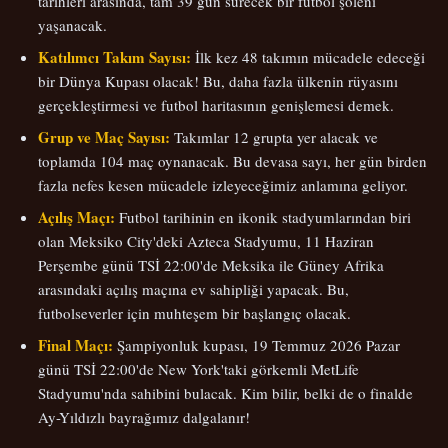
tarihleri arasında, tam 39 gün sürecek bir futbol şöleni
yaşanacak.
Katılımcı Takım Sayısı:
İlk kez 48 takımın mücadele edeceği
bir Dünya Kupası olacak! Bu, daha fazla ülkenin rüyasını
gerçekleştirmesi ve futbol haritasının genişlemesi demek.
Grup ve Maç Sayısı:
Takımlar 12 grupta yer alacak ve
toplamda 104 maç oynanacak. Bu devasa sayı, her gün birden
fazla nefes kesen mücadele izleyeceğimiz anlamına geliyor.
Açılış Maçı:
Futbol tarihinin en ikonik stadyumlarından biri
olan Meksiko City'deki Azteca Stadyumu, 11 Haziran
Perşembe günü TSİ 22:00'de Meksika ile Güney Afrika
arasındaki açılış maçına ev sahipliği yapacak. Bu,
futbolseverler için muhteşem bir başlangıç olacak.
Final Maçı:
Şampiyonluk kupası, 19 Temmuz 2026 Pazar
günü TSİ 22:00'de New York'taki görkemli MetLife
Stadyumu'nda sahibini bulacak. Kim bilir, belki de o finalde
Ay-Yıldızlı bayrağımız dalgalanır!