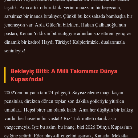
taşıdık. Ama artık o burukluk, yerini muazzam bir heyecana,
sarsılmaz bir inanca bırakıyor. Çünkü bu kez sahada bambaşka bir
jenerasyon var: Arda Güler'in bilekleri, Hakan Çalhanoğlu'nun
pasları, Kenan Yıldız'ın bitiriciliğiyle adından söz ettiren, genç ve
dinamik bir kadro! Haydi Türkiye! Kalplerimizle, dualarımızla
seninleyiz!
Bekleyiş Bitti: A Milli Takımımız Dünya
Kupası'nda!
2002'den bu yana tam 24 yıl geçti. Sayısız eleme maçı, kaçan
penaltılar, direkten dönen toplar, son dakika golleriyle yitirilen
umutlar... Hepsi birer anı olarak kaldı. Ama her düşüşün bir kalkışı
vardır, her hasretin bir vuslatı! Biz Türk milleti olarak asla
vazgeçmeyiz. İşte bu azim, bu inanç, bizi 2026 Dünya Kupası'nın
eşiğine getirdi. Eğer play-off engelini aşarsak, Kanada, Meksika