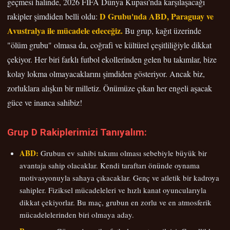
geçmesi halinde, 2026 FIFA Dünya Kupası'nda karşılaşacağı
D Grubu'nda ABD, Paraguay ve
rakipler şimdiden belli oldu:
Avustralya ile mücadele edeceğiz.
Bu grup, kağıt üzerinde
"ölüm grubu" olmasa da, coğrafi ve kültürel çeşitliliğiyle dikkat
çekiyor. Her biri farklı futbol ekollerinden gelen bu takımlar, bize
kolay lokma olmayacaklarını şimdiden gösteriyor. Ancak biz,
zorluklara alışkın bir milletiz. Önümüze çıkan her engeli aşacak
güce ve inanca sahibiz!
Grup D Rakiplerimizi Tanıyalım:
ABD:
Grubun ev sahibi takımı olması sebebiyle büyük bir
avantaja sahip olacaklar. Kendi taraftarı önünde oynama
motivasyonuyla sahaya çıkacaklar. Genç ve atletik bir kadroya
sahipler. Fiziksel mücadeleleri ve hızlı kanat oyuncularıyla
dikkat çekiyorlar. Bu maç, grubun en zorlu ve en atmosferik
mücadelelerinden biri olmaya aday.