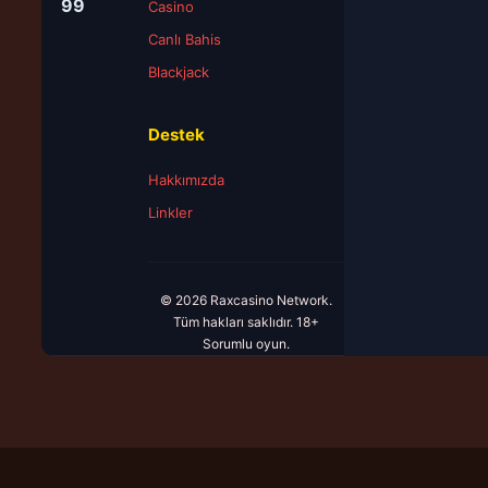
99
Casino
Canlı Bahis
Blackjack
Destek
Hakkımızda
Linkler
© 2026 Raxcasino Network.
Tüm hakları saklıdır. 18+
Sorumlu oyun.