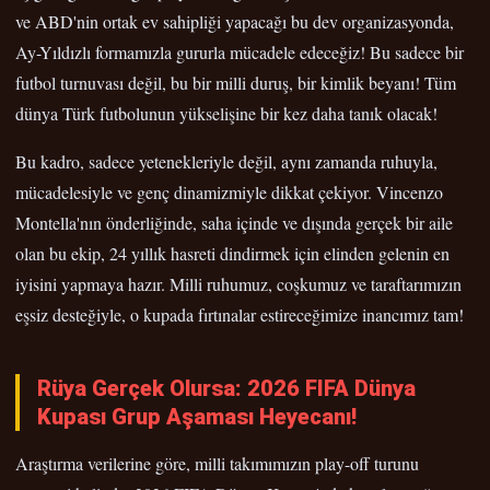
ve ABD'nin ortak ev sahipliği yapacağı bu dev organizasyonda,
Ay-Yıldızlı formamızla gururla mücadele edeceğiz! Bu sadece bir
futbol turnuvası değil, bu bir milli duruş, bir kimlik beyanı! Tüm
dünya Türk futbolunun yükselişine bir kez daha tanık olacak!
Bu kadro, sadece yetenekleriyle değil, aynı zamanda ruhuyla,
mücadelesiyle ve genç dinamizmiyle dikkat çekiyor. Vincenzo
Montella'nın önderliğinde, saha içinde ve dışında gerçek bir aile
olan bu ekip, 24 yıllık hasreti dindirmek için elinden gelenin en
iyisini yapmaya hazır. Milli ruhumuz, coşkumuz ve taraftarımızın
eşsiz desteğiyle, o kupada fırtınalar estireceğimize inancımız tam!
Rüya Gerçek Olursa: 2026 FIFA Dünya
Kupası Grup Aşaması Heyecanı!
Araştırma verilerine göre, milli takımımızın play-off turunu