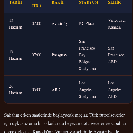
TARIH
RAKIP
STADYUM
ŞEHIR
(TSİ)
13
Vancouver,
07:00
Avustralya
BC Place
Haziran
Kanada
San
Francisco
San
19
07:00
Paraguay
Bay
Francisco,
Haziran
Bölgesi
ABD
Stadyumu
Los
Los
26
05:00
ABD
Angeles
Angeles,
Haziran
Stadyumu
ABD
Sabahın erken saatlerinde başlayacak maçlar, Türk futbolseverler
için uykusuz ama bir o kadar da heyecan dolu geceler ve sabahlar
demek olacak. Kanada'nın Vancouver şehrinde Avustralya ile