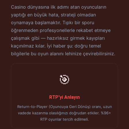
Casino dünyasına ilk adımı atan oyuncuların
yaptığı en büyük hata, strateji olmadan
oynamaya başlamaktır. Tıpkı bir sporu
öğrenmeden profesyonellerle rekabet etmeye
çalışmak gibi — hazırlıksız girmek kayıpları
kaçınılmaz kılar. İyi haber şu: doğru temel
bilgilerle bu oyun alanını lehinize çevirebilirsiniz.
🎯
RTP'yi Anlayın
Return-to-Player (Oyuncuya Geri Dönüş) oranı, uzun
vadede kazanma olasılığınızı doğrudan etkiler. %96+
RTP oyunlar tercih edilmeli.