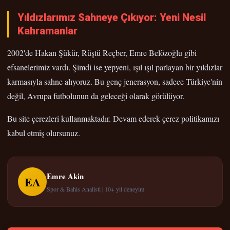
Yıldızlarımız Sahneye Çıkıyor: Yeni Nesil
Kahramanlar
2002'de Hakan Şükür, Rüştü Reçber, Emre Belözoğlu gibi
efsanelerimiz vardı. Şimdi ise yepyeni, ışıl ışıl parlayan bir yıldızlar
karmasıyla sahne alıyoruz. Bu genç jenerasyon, sadece Türkiye'nin
değil, Avrupa futbolunun da geleceği olarak görülüyor.
Bu site çerezleri kullanmaktadır. Devam ederek çerez politikamızı
kabul etmiş olursunuz.
Emre Akin
EA
Spor & Bahis Analisti | 10+ yil deneyim