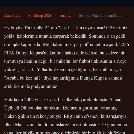
Ana Sayfa
›
Worldcup 2026
›
Turkiye
›
Turkiye Mac Takvimi Bahis
Ey büyük Türk milleti! Tam 24 yıl... Tam çeyrek asır! Gözlerimiz
yolda, kalplerimiz umutla çarparak bekledik. Sonunda o an geldi,
o müjde kapımızda! Milli takımımız, play-off engelini aşarak 2026
FIFA Dünya Kupası'na katılma hakkı elde ederse, bu sadece bir
turnuvaya katılım değil, bir milletin, bir futbol tutkusunun zirveye
yükselişi olacak! Yıllardır özlemini çektiğimiz, her milli maçta
"Acaba bu kez mi?" diye haykırdığımız Dünya Kupası sahnesi,
artık bizim de podyumumuz!
Hatırlayın 2002'yi… O yaz, bir ülke tek yürek olmuştu. Sahada
Üçüncü Dünya olan bir takımı izlemenin gururunu yaşamış,
Hakan Şükür'ün rekor golüyle, Rüştü'nün efsanevi kurtarışlarıyla,
İlhan Mansız'ın altın dokunuşlarıyla mest olmuştuk. O günden bu
yana, her büyük turnuva öncesi içimizde bir burukluk, bir özlem