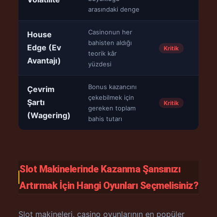
arasındaki denge
Casinonun her
House
bahisten aldığı
Edge (Ev
Kritik
teorik kâr
Avantajı)
yüzdesi
Bonus kazancını
Çevrim
çekebilmek için
Şartı
Kritik
gereken toplam
(Wagering)
bahis tutarı
Slot Makinelerinde Kazanma Şansınızı
Artırmak İçin Hangi Oyunları Seçmelisiniz?
Slot makineleri, casino oyunlarının en popüler