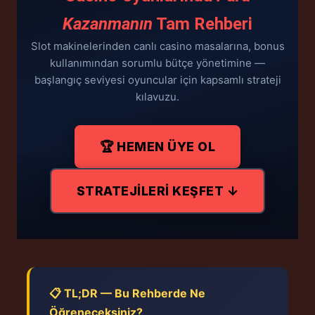
Kazanmanın
Tam Rehberi
Slot makinelerinden canlı casino masalarına, bonus
kullanımından sorumlu bütçe yönetimine —
başlangıç seviyesi oyuncular için kapsamlı strateji
kılavuzu.
🏆 HEMEN ÜYE OL
STRATEJILERI KEŞFET ↓
📋 TL;DR — Bu Rehberde Ne
Öğreneceksiniz?