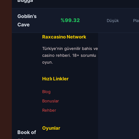
Bugga
Goblin's
%99.32
Düşük
Pl
Cave
Raxcasino Network
Türkiye'nin güvenilir bahis ve
casino rehberi. 18+ sorumlu
oyun.
Hızlı Linkler
Blog
Bonuslar
Rehber
Oyunlar
Book of