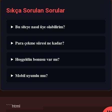
Sıkça Sorulan Sorular
Bu siteye nasıl üye olabilirim?
Para çekme süresi ne kadar?
Hoşgeldin bonusu var mı?
Mobil uyumlu mu?
```html