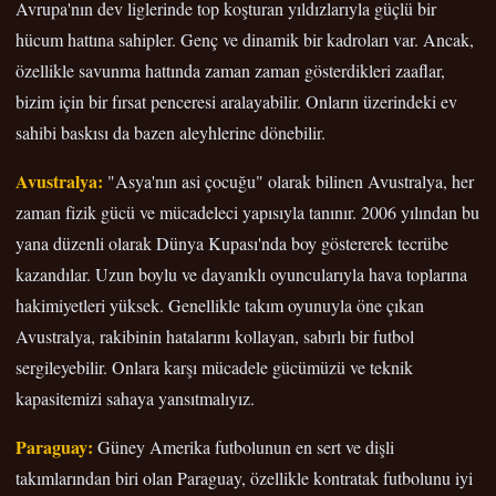
Avrupa'nın dev liglerinde top koşturan yıldızlarıyla güçlü bir
hücum hattına sahipler. Genç ve dinamik bir kadroları var. Ancak,
özellikle savunma hattında zaman zaman gösterdikleri zaaflar,
bizim için bir fırsat penceresi aralayabilir. Onların üzerindeki ev
sahibi baskısı da bazen aleyhlerine dönebilir.
Avustralya:
"Asya'nın asi çocuğu" olarak bilinen Avustralya, her
zaman fizik gücü ve mücadeleci yapısıyla tanınır. 2006 yılından bu
yana düzenli olarak Dünya Kupası'nda boy göstererek tecrübe
kazandılar. Uzun boylu ve dayanıklı oyuncularıyla hava toplarına
hakimiyetleri yüksek. Genellikle takım oyunuyla öne çıkan
Avustralya, rakibinin hatalarını kollayan, sabırlı bir futbol
sergileyebilir. Onlara karşı mücadele gücümüzü ve teknik
kapasitemizi sahaya yansıtmalıyız.
Paraguay:
Güney Amerika futbolunun en sert ve dişli
takımlarından biri olan Paraguay, özellikle kontratak futbolunu iyi