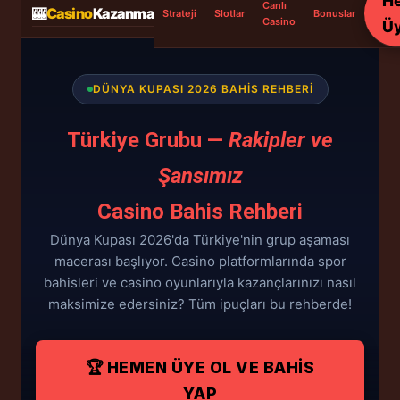
H
Canlı
🎰
Casino
Kazanma
Strateji
Slotlar
Bonuslar
Casino
Üy
DÜNYA KUPASI 2026 BAHIS REHBERI
Türkiye Grubu —
Rakipler ve
Şansımız
Casino Bahis Rehberi
Dünya Kupası 2026'da Türkiye'nin grup aşaması
macerası başlıyor. Casino platformlarında spor
bahisleri ve casino oyunlarıyla kazançlarınızı nasıl
maksimize edersiniz? Tüm ipuçları bu rehberde!
🏆 HEMEN ÜYE OL VE BAHIS
YAP