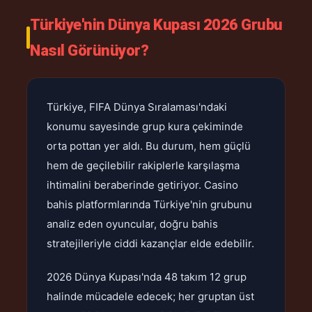
Türkiye'nin Dünya Kupası 2026 Grubu
Nasıl Görünüyor?
Türkiye, FIFA Dünya Sıralaması'ndaki
konumu sayesinde grup kura çekiminde
orta pottan yer aldı. Bu durum, hem güçlü
hem de geçilebilir rakiplerle karşılaşma
ihtimalini beraberinde getiriyor. Casino
bahis platformlarında Türkiye'nin grubunu
analiz eden oyuncular, doğru bahis
stratejileriyle ciddi kazançlar elde edebilir.
2026 Dünya Kupası'nda 48 takım 12 grup
halinde mücadele edecek; her gruptan üst