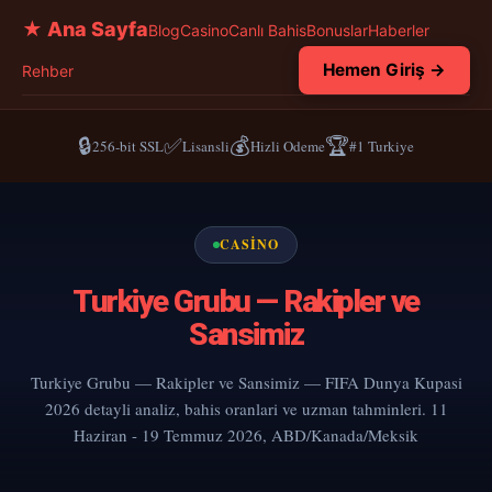
★ Ana Sayfa
Blog
Casino
Canlı Bahis
Bonuslar
Haberler
Hemen Giriş →
Rehber
🔒
✅
💰
🏆
256-bit SSL
Lisansli
Hizli Odeme
#1 Turkiye
CASINO
Turkiye Grubu — Rakipler ve
Sansimiz
Turkiye Grubu — Rakipler ve Sansimiz — FIFA Dunya Kupasi
2026 detayli analiz, bahis oranlari ve uzman tahminleri. 11
Haziran - 19 Temmuz 2026, ABD/Kanada/Meksik