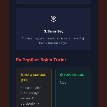
🎯
3. Bahis Seç
Türkiye maçlarını analiz edin ve en avantajlı
bahis türünü seçin.
En Popüler Bahis Türleri
🥇 MAÇ SONUCU
⚽ TOPLAM GOL
(1X2)
Maç
En basit bahis
türü. Türkiye
kazanır (1),
beraberlik (X)