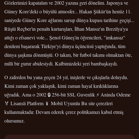
Gözlerimizi kapatalım ve 2002 yazına geri dönelim. Japonya ve
Güney Kore'deki o büyülü atmosfer... Hakan Şükür'ün henüz 11.
saniyede Güney Kore ağlarını sarsıp dünya kupası tarihine geçişi...
Rüştü Reçber'in penaltı kurtarışları, İlhan Mansız'ın Brezilya'ya
attığı o efsanevi vole... Şenol Güneş'in öğrencileri, "imkansız"
denileni başararak Türkiye'yi dünya üçüncüsü yaptığında, tüm
dünya şaşkına dönmüştü. O takım, bir futbol takımı olmaktan öte,
milli bir gurur abidesiydi. Kalbimizdeki yeri bambaşkaydı.
O zaferden bu yana geçen 24 yıl, inişlerle ve çıkışlarla doluydu.
Kimi zaman çok yaklaştık, kimi zaman hayal kırıklıklarına
uğradık. Ama o 2002 🔒 256-bit SSL Guvenlik ⚡ Aninda Odeme
🏅 Lisansli Platform 📱 Mobil Uyumlu Bu site çerezleri
kullanmaktadır. Devam ederek çerez politikamızı kabul etmiş
olursunuz.