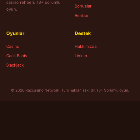
casino rehberi. 18+ sorumlu
Bonuslar
oyun.
Rehber
Oyunlar
Destek
Casino
Hakkımızda
Canlı Bahis
Linkler
Blackjack
© 2026 Raxcasino Network. Tüm hakları saklıdır. 18+ Sorumlu oyun.