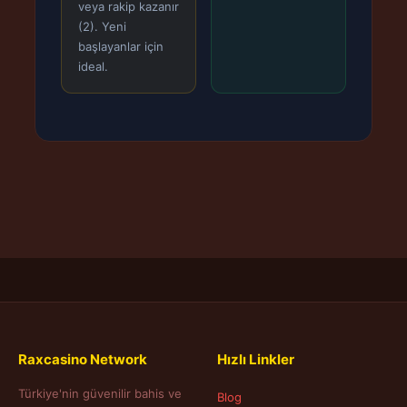
veya rakip kazanır
(2). Yeni
başlayanlar için
ideal.
Raxcasino Network
Hızlı Linkler
Türkiye'nin güvenilir bahis ve
Blog