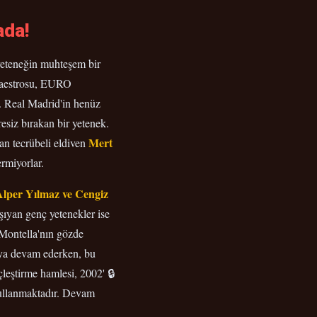
ada!
 yeteneğin muhteşem bir
 maestrosu, EURO
. Real Madrid'in henüz
resiz bırakan bir yetenek.
Mert
an tecrübeli eldiven
ermiyorlar.
lper Yılmaz ve Cengiz
aşıyan genç yetenekler ise
Montella'nın gözde
aya devam ederken, bu
leştirme hamlesi, 2002' 🔒
ullanmaktadır. Devam