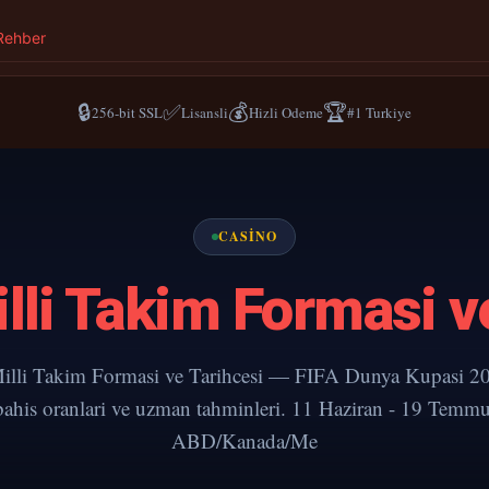
Rehber
🔒
✅
💰
🏆
256-bit SSL
Lisansli
Hizli Odeme
#1 Turkiye
CASINO
lli Takim Formasi v
illi Takim Formasi ve Tarihcesi — FIFA Dunya Kupasi 20
 bahis oranlari ve uzman tahminleri. 11 Haziran - 19 Temm
ABD/Kanada/Me