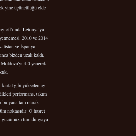
rek yine üçüncülüğü elde
y-off'unda Letonya'ya
a yetmemesi, 2010 ve 2014
vatistan ve İspanya
yunca bizden uzak kaldı,
, Moldova'yı 4-0 yenerek
ktık.
kartal gibi yükselen ay-
ikleri performans, takım
en bu yana tam olarak
üm noktasıdır! O hasret
ğız, gücümüzü tüm dünyaya