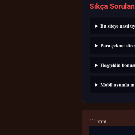
Sıkça Sorulan
Bu siteye nasıl ü
Para çekme süre
Hoşgeldin bonus
Mobil uyumlu m
```html