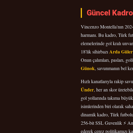
Güncel Kadro:
Vincenzo Montella'nın 2024-
harmanı. Bu kadro, Türk fut
elemelerinde gol kralı unva
Arda Güler
18'lik sihirbazı
Onun çalımları, pasları, go
Günok
, savunmanın bel ke
Hızlı kanatlarıyla rakip sav
Ünder
, her an skor üretebi
gol yollarında takıma büyük
isimlerinden biri olarak sa
dinamik kadro, Türk futbolu
256-bit SSL Guvenlik ⚡ Ani
ederek çerez politikamızı k