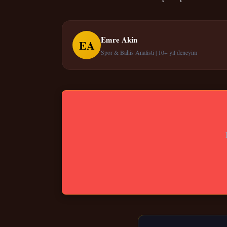
Emre Akin
EA
Spor & Bahis Analisti | 10+ yil deneyim