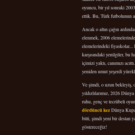
oyuncu, bir yıl sonraki 200
ettik. Bu, Türk futbolunun a
Ancak o altın çağın ardınd
elenmek, 2006 elemelerinde 
elemelerindeki fiyaskolar...
karşısındaki yenilgiler, bu 
içimizi yaktı, canımızı acı
yeniden umut yeşerdi yürekle
Ve şimdi, o uzun bekleyiş, o
yıldızlılarımız, 2026 Dünya
ruhu, genç ve tecrübeli oyu
dördüncü kez
Dünya Kupası
bitti, şimdi yeni bir desta
göstereceğiz!