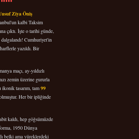
Yusuf Ziya Öniş
tanbul'un kalbi Taksim
a çıktı. İşte o tarihi günde,
a dalgalandı! Cumhuriyet'in
arflerle yazıldı. Bir
manya maçı, ay-yıldızlı
mızı zemin üzerine gururla
99
u ikonik tasarım, tam
olmuştur. Her bir ipliğinde
 sabit kaldı, hep göğsümüzde
 o forma, 1950 Dünya
ydı belki ama yüreklerdeki