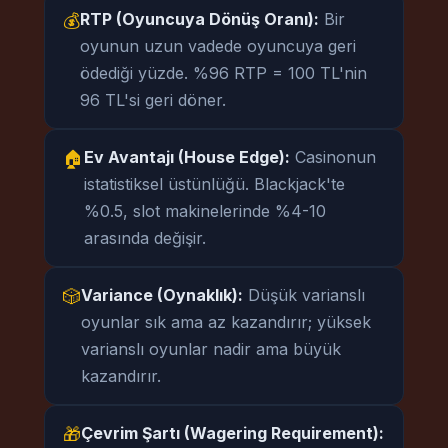
RTP (Oyuncuya Dönüş Oranı):
Bir
💰
oyunun uzun vadede oyuncuya geri
ödediği yüzde. %96 RTP = 100 TL'nin
96 TL'si geri döner.
Ev Avantajı (House Edge):
Casinonun
🏠
istatistiksel üstünlüğü. Blackjack'te
%0.5, slot makinelerinde %4-10
arasında değişir.
Variance (Oynaklık):
Düşük varianslı
🎲
oyunlar sık ama az kazandırır; yüksek
varianslı oyunlar nadir ama büyük
kazandırır.
Çevrim Şartı (Wagering Requirement):
🎁