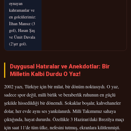
oynayan
kahramanlar ve
en golcülerimiz:
İlhan Mansız (3
gol), Hasan Şaş
ve Ümit Davala
(2'şer gol).
Duygusal Hatıralar ve Anekdotlar: Bir
Milletin Kalbi Durdu O Yaz!
2002 yazı, Türkiye için bir milat, bir dönüm noktasıydı. O yaz,
sadece spor değil, milli birlik ve beraberlik ruhunun en güçlü
şekilde hissedildiği bir dönemdi. Sokaklar boşalır, kahvehaneler
dolar, her evde aynı ses yankılanırdı. Milli Takımımız sahaya
çıktığında, hayat dururdu. Özellikle 3 Haziran'daki Brezilya maçı
için saat 11'de tüm ülke, nefesini tutmuş, ekranlara kilitlenmişti.