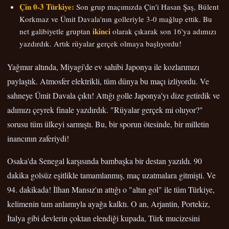
Çin 0-3 Türkiye:
Son grup maçımızda Çin'i Hasan Şaş, Bülent
Korkmaz ve Ümit Davala'nın golleriyle 3-0 mağlup ettik. Bu
ikinci
net galibiyetle gruptan
olarak çıkarak son 16'ya adımızı
yazdırdık. Artık rüyalar gerçek olmaya başlıyordu!
Yağmur altında, Miyagi'de ev sahibi Japonya ile kozlarımızı
paylaştık. Atmosfer elektrikli, tüm dünya bu maçı izliyordu. Ve
sahneye Ümit Davala çıktı! Attığı golle Japonya'yı dize getirdik ve
adımızı çeyrek finale yazdırdık. "Rüyalar gerçek mi oluyor?"
sorusu tüm ülkeyi sarmıştı. Bu, bir sporun ötesinde, bir milletin
inancının zaferiydi!
Osaka'da Senegal karşısında bambaşka bir destan yazıldı. 90
dakika golsüz eşitlikle tamamlanmış, maç uzatmalara gitmişti. Ve
94. dakikada! İlhan Mansız'ın attığı o "altın gol" ile tüm Türkiye,
kelimenin tam anlamıyla ayağa kalktı. O an, Arjantin, Portekiz,
İtalya gibi devlerin çoktan elendiği kupada, Türk mucizesini