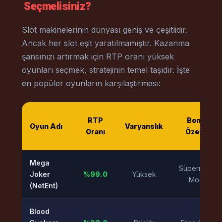
Seçmelisiniz?
Slot makinelerinin dünyası geniş ve çeşitlidir.
Ancak her slot eşit yaratılmamıştır. Kazanma
şansınızı artırmak için RTP oranı yüksek
oyunları seçmek, stratejinin temel taşıdır. İşte
en popüler oyunların karşılaştırması:
RTP
Bonus
Oyun Adı
Varyanslık
Oranı
Özelliği
Mega
Süpermetre
Joker
%99.0
Yüksek
Modu
(NetEnt)
Blood