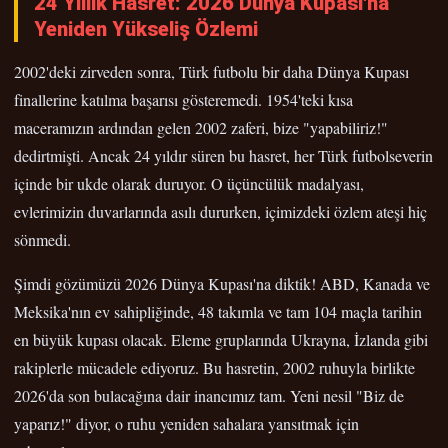
24 Yıllık Hasret: 2026 Dünya Kupası'na
Yeniden Yükseliş Özlemi
2002'deki zirveden sonra, Türk futbolu bir daha Dünya Kupası
finallerine katılma başarısı gösteremedi. 1954'teki kısa
maceramızın ardından gelen 2002 zaferi, bize "yapabiliriz!"
dedirtmişti. Ancak 24 yıldır süren bu hasret, her Türk futbolseverin
içinde bir ukde olarak duruyor. O üçüncülük madalyası,
evlerimizin duvarlarında asılı dururken, içimizdeki özlem ateşi hiç
sönmedi.
Şimdi gözümüzü 2026 Dünya Kupası'na diktik! ABD, Kanada ve
Meksika'nın ev sahipliğinde, 48 takımla ve tam 104 maçla tarihin
en büyük kupası olacak. Eleme gruplarında Ukrayna, İzlanda gibi
rakiplerle mücadele ediyoruz. Bu hasretin, 2002 ruhuyla birlikte
2026'da son bulacağına dair inancımız tam. Yeni nesil "Biz de
yaparız!" diyor, o ruhu yeniden sahalara yansıtmak için