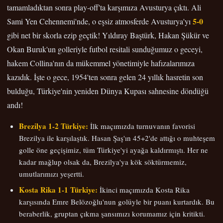
tamamladıktan sonra play-off'ta karşımıza Avusturya çıktı. Ali
5-0
Sami Yen Cehennemi'nde, o eşsiz atmosferde Avusturya'yı
gibi net bir skorla ezip geçtik! Yıldıray Baştürk, Hakan Şükür ve
Okan Buruk'un golleriyle futbol resitali sunduğumuz o geceyi,
hakem Collina'nın da mükemmel yönetimiyle hafızalarımıza
kazıdık. İşte o gece, 1954'ten sonra gelen 24 yıllık hasretin son
bulduğu, Türkiye'nin yeniden Dünya Kupası sahnesine döndüğü
andı!
Brezilya 1-2 Türkiye:
İlk maçımızda turnuvanın favorisi
Brezilya ile karşılaştık. Hasan Şaş'ın 45+2'de attığı o muhteşem
golle öne geçişimiz, tüm Türkiye'yi ayağa kaldırmıştı. Her ne
kadar mağlup olsak da, Brezilya'ya kök söktürmemiz,
umutlarımızı yeşertti.
Kosta Rika 1-1 Türkiye:
İkinci maçımızda Kosta Rika
karşısında Emre Belözoğlu'nun golüyle bir puanı kurtardık. Bu
beraberlik, gruptan çıkma şansımızı korumamız için kritikti.