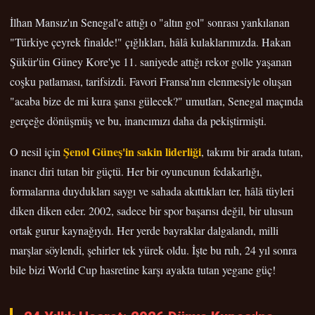
İlhan Mansız'ın Senegal'e attığı o "altın gol" sonrası yankılanan
"Türkiye çeyrek finalde!" çığlıkları, hâlâ kulaklarımızda. Hakan
Şükür'ün Güney Kore'ye 11. saniyede attığı rekor golle yaşanan
coşku patlaması, tarifsizdi. Favori Fransa'nın elenmesiyle oluşan
"acaba bize de mi kura şansı gülecek?" umutları, Senegal maçında
gerçeğe dönüşmüş ve bu, inancımızı daha da pekiştirmişti.
Şenol Güneş'in sakin liderliği
O nesil için
, takımı bir arada tutan,
inancı diri tutan bir güçtü. Her bir oyuncunun fedakarlığı,
formalarına duydukları saygı ve sahada akıttıkları ter, hâlâ tüyleri
diken diken eder. 2002, sadece bir spor başarısı değil, bir ulusun
ortak gurur kaynağıydı. Her yerde bayraklar dalgalandı, milli
marşlar söylendi, şehirler tek yürek oldu. İşte bu ruh, 24 yıl sonra
bile bizi World Cup hasretine karşı ayakta tutan yegane güç!