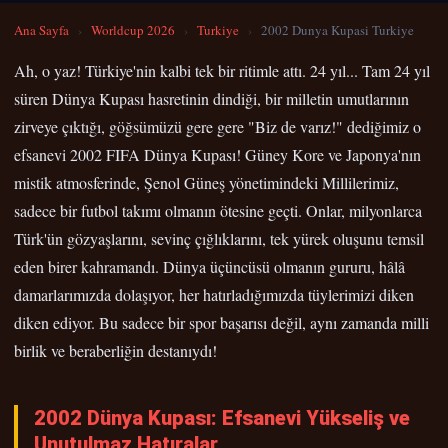
Ana Sayfa
›
Worldcup 2026
›
Turkiye
›
2002 Dunya Kupasi Turkiye
Ah, o yaz! Türkiye'nin kalbi tek bir ritimle attı. 24 yıl... Tam 24 yıl
süren Dünya Kupası hasretinin dindiği, bir milletin umutlarının
zirveye çıktığı, göğsümüzü gere gere "Biz de varız!" dediğimiz o
efsanevi 2002 FIFA Dünya Kupası! Güney Kore ve Japonya'nın
mistik atmosferinde, Şenol Güneş yönetimindeki Millilerimiz,
sadece bir futbol takımı olmanın ötesine geçti. Onlar, milyonlarca
Türk'ün gözyaşlarını, sevinç çığlıklarını, tek yürek oluşunu temsil
eden birer kahramandı. Dünya üçüncüsü olmanın gururu, hâlâ
damarlarımızda dolaşıyor, her hatırladığımızda tüylerimizi diken
diken ediyor. Bu sadece bir spor başarısı değil, aynı zamanda milli
birlik ve beraberliğin destanıydı!
2002 Dünya Kupası: Efsanevi Yükseliş ve
Unutulmaz Hatıralar