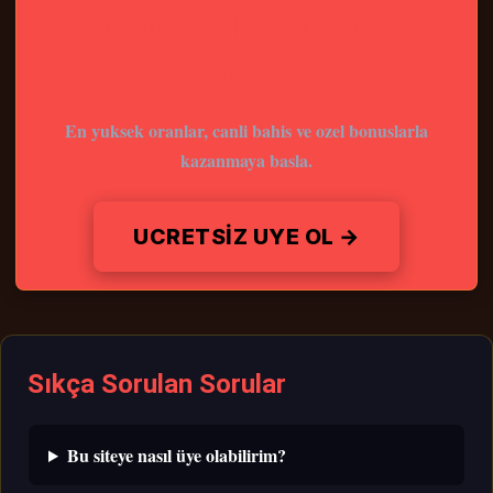
Hemen Bahis Yapmaya
Basla
En yuksek oranlar, canli bahis ve ozel bonuslarla
kazanmaya basla.
UCRETSIZ UYE OL →
Sıkça Sorulan Sorular
Bu siteye nasıl üye olabilirim?