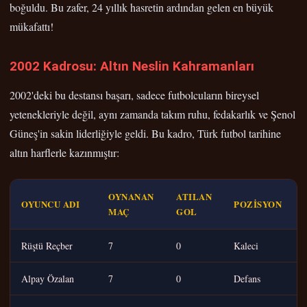
boğuldu. Bu zafer, 24 yıllık hasretin ardından gelen en büyük
mükafattı!
2002 Kadrosu: Altın Neslin Kahramanları
2002'deki bu destansı başarı, sadece futbolcuların bireysel
yetenekleriyle değil, aynı zamanda takım ruhu, fedakarlık ve Şenol
Güneş'in sakin liderliğiyle geldi. Bu kadro, Türk futbol tarihine
altın harflerle kazınmıştır:
OYNANAN
ATILAN
OYUNCU ADI
POZISYON
MAÇ
GOL
Rüştü Reçber
7
0
Kaleci
Alpay Özalan
7
0
Defans