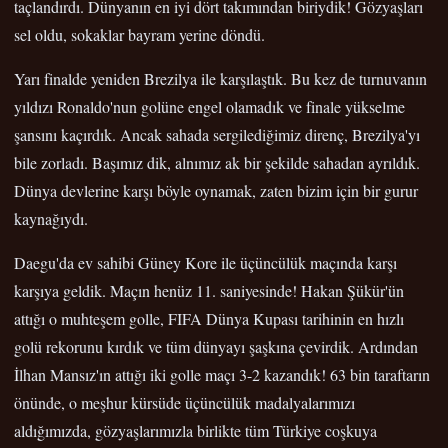
taçlandırdı. Dünyanın en iyi dört takımından biriydik! Gözyaşları
sel oldu, sokaklar bayram yerine döndü.
Yarı finalde yeniden Brezilya ile karşılaştık. Bu kez de turnuvanın
yıldızı Ronaldo'nun golüne engel olamadık ve finale yükselme
şansını kaçırdık. Ancak sahada sergilediğimiz direnç, Brezilya'yı
bile zorladı. Başımız dik, alnımız ak bir şekilde sahadan ayrıldık.
Dünya devlerine karşı böyle oynamak, zaten bizim için bir gurur
kaynağıydı.
Daegu'da ev sahibi Güney Kore ile üçüncülük maçında karşı
karşıya geldik. Maçın henüz 11. saniyesinde! Hakan Şükür'ün
attığı o muhteşem golle, FIFA Dünya Kupası tarihinin en hızlı
golü rekorunu kırdık ve tüm dünyayı şaşkına çevirdik. Ardından
İlhan Mansız'ın attığı iki golle maçı 3-2 kazandık! 63 bin taraftarın
önünde, o meşhur kürsüde üçüncülük madalyalarımızı
aldığımızda, gözyaşlarımızla birlikte tüm Türkiye coşkuya