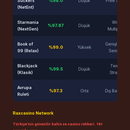
Suckers
%98.0
Düşük
Free Spins
(NetEnt)
Starmania
Wild
%97.87
Düşük
(NextGen)
Multiplier
Book of
Genişleyen
%99.0
Yüksek
99 (Relax)
Sembol
Blackjack
Temel
%99.5
Düşük
(Klasik)
Strateji
Avrupa
%97.3
Orta
Dış Bahisler
Ruleti
Raxcasino Network
Türkiye'nin güvenilir bahis ve casino rehberi. 18+