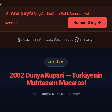
>
★ Ana Sayfa
Blog
Casino
Canlı Bahis
Bonuslar
Haberler
Hemen Giriş →
Rehber
🔒
✅
💰
🏆
256-bit SSL
Lisansli
Hizli Odeme
#1 Turkiye
CASINO
2002 Dunya Kupasi — Turkiye'nin
Muhtesem Macerasi
2002 Dunya Kupasi — Turkiye