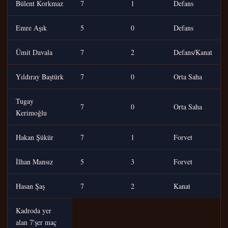
Bülent Korkmaz
7
1
Defans
Emre Aşık
5
0
Defans
Ümit Davala
7
2
Defans/Kanat
Yıldıray Baştürk
7
0
Orta Saha
Tugay
7
0
Orta Saha
Kerimoğlu
Hakan Şükür
7
1
Forvet
İlhan Mansız
5
3
Forvet
Hasan Şaş
7
2
Kanat
Kadroda yer
alan 7'şer maç