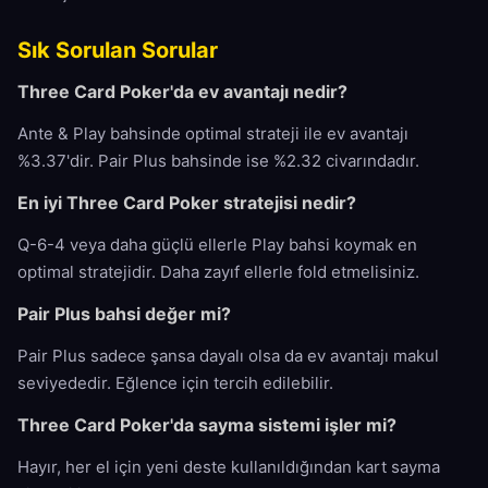
Sık Sorulan Sorular
Three Card Poker'da ev avantajı nedir?
Ante & Play bahsinde optimal strateji ile ev avantajı
%3.37'dir. Pair Plus bahsinde ise %2.32 civarındadır.
En iyi Three Card Poker stratejisi nedir?
Q-6-4 veya daha güçlü ellerle Play bahsi koymak en
optimal stratejidir. Daha zayıf ellerle fold etmelisiniz.
Pair Plus bahsi değer mi?
Pair Plus sadece şansa dayalı olsa da ev avantajı makul
seviyededir. Eğlence için tercih edilebilir.
Three Card Poker'da sayma sistemi işler mi?
Hayır, her el için yeni deste kullanıldığından kart sayma