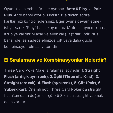
Oyun iki ana bahis türü ile oynanır:
Ante & Play
ve
Pair
Plus
. Ante bahsi koyup 3 kartınızı aldıktan sonra
kartlarınızı kontrol edersiniz. Eğer oyuna devam etmek
istiyorsanız "Play" bahsi koyarsınız (Ante ile aynı miktarda).
Krupiye kartlarını açar ve eller karşılaştırılır. Pair Plus
bahsinde ise sadece elinizde çift veya daha güçlü
kombinasyon olması yeterlidir.
El Sıralaması ve Kombinasyonlar Nelerdir?
Three Card Poker'da el sıralaması şöyledir:
1. Straight
Flush (ardışık aynı renk)
,
2. Üçlü (Three of a Kind)
,
3.
Straight (ardışık)
,
4. Flush (aynı renk)
,
5. Çift (Pair)
,
6.
Yüksek Kart
. Önemli not: Three Card Poker'da straight,
flush'tan daha değerlidir çünkü 3 kartla straight yapmak
daha zordur.