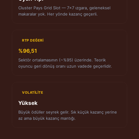
Cluster Pays Grid Slot — 7×7 ızgara, geleneksel
makaralar yok. Her yönde kazanç geçerli.
RTP DEĞERI
%96,51
Sektör ortalamasının (~%95) üzerinde. Teorik
oyuncu geri dönüş oranı uzun vadede geçerlidir.
VOLATILITE
Yüksek
Büyük ödüller seyrek gelir. Sık küçük kazanç yerine
az ama büyük kazanç mantığı.