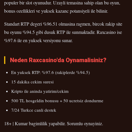
populer bir slot oyunudur. Uzayli temasina sahip olan bu oyun,
bonus ozellikleri ve yuksek kazanc potansiyeli ile bilinir.
Standart RTP degeri %96.51 olmasina ragmen, bircok rakip site
bu oyunu %94.5 gibi dusuk RTP ile sunmaktadir. Raxcasino ise
%97.6 ile en yuksek versiyonu sunar.
Neden Raxcasino'da Oynamalisiniz?
En yuksek RTP: %97.6 (rakiplerde %94.5)
15 dakika cekim suresi
Kripto ile aninda yatirim/cekim
500 TL hosgeldin bonusu + 50 ucretsiz dondurme
7/24 Turkce canli destek
18+ | Kumar bagimlilik yapabilir. Sorumlu oynayiniz.