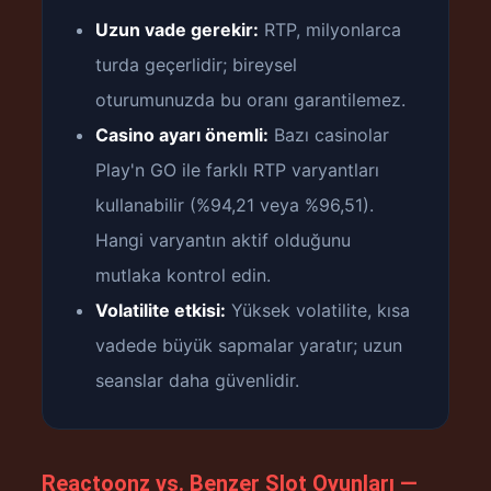
Uzun vade gerekir:
RTP, milyonlarca
turda geçerlidir; bireysel
oturumunuzda bu oranı garantilemez.
Casino ayarı önemli:
Bazı casinolar
Play'n GO ile farklı RTP varyantları
kullanabilir (%94,21 veya %96,51).
Hangi varyantın aktif olduğunu
mutlaka kontrol edin.
Volatilite etkisi:
Yüksek volatilite, kısa
vadede büyük sapmalar yaratır; uzun
seanslar daha güvenlidir.
Reactoonz vs. Benzer Slot Oyunları —