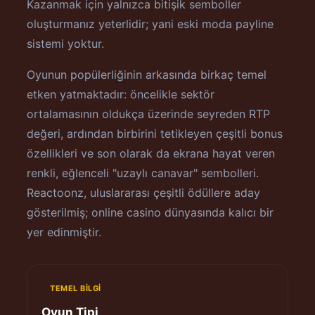
Kazanmak için yalnızca bitişik semboller
oluşturmanız yeterlidir; yani eski moda payline
sistemi yoktur.
Oyunun popülerliğinin arkasında birkaç temel
etken yatmaktadır: öncelikle sektör
ortalamasının oldukça üzerinde seyreden RTP
değeri, ardından birbirini tetikleyen çeşitli bonus
özellikleri ve son olarak da ekrana hayat veren
renkli, eğlenceli "uzaylı canavar" sembolleri.
Reactoonz, uluslararası çeşitli ödüllere aday
gösterilmiş; online casino dünyasında kalıcı bir
yer edinmiştir.
TEMEL BILGI
Oyun Tipi