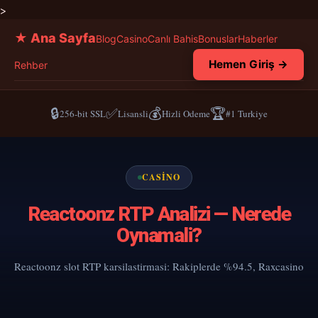
>
★ Ana Sayfa
Blog
Casino
Canlı Bahis
Bonuslar
Haberler
Hemen Giriş →
Rehber
🔒
✅
💰
🏆
256-bit SSL
Lisansli
Hizli Odeme
#1 Turkiye
CASINO
Reactoonz RTP Analizi — Nerede
Oynamali?
Reactoonz slot RTP karsilastirmasi: Rakiplerde %94.5, Raxcasino