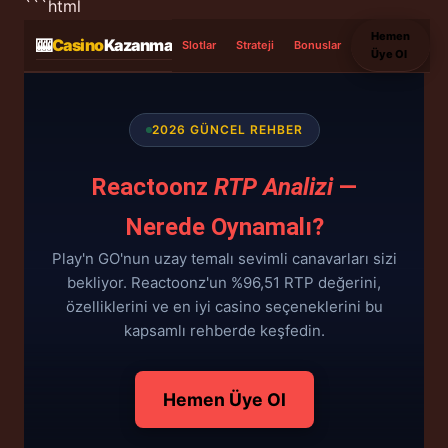
```html
Hemen
🎰
Casino
Kazanma
Slotlar
Strateji
Bonuslar
Üye Ol
2026 GÜNCEL REHBER
Reactoonz
RTP Analizi
—
Nerede Oynamalı?
Play'n GO'nun uzay temalı sevimli canavarları sizi
bekliyor. Reactoonz'un %96,51 RTP değerini,
özelliklerini ve en iyi casino seçeneklerini bu
kapsamlı rehberde keşfedin.
Hemen Üye Ol