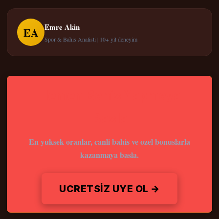
Emre Akin
EA
Spor & Bahis Analisti | 10+ yil deneyim
Hemen Bahis Yapmaya
Basla
En yuksek oranlar, canli bahis ve ozel bonuslarla
kazanmaya basla.
UCRETSIZ UYE OL →