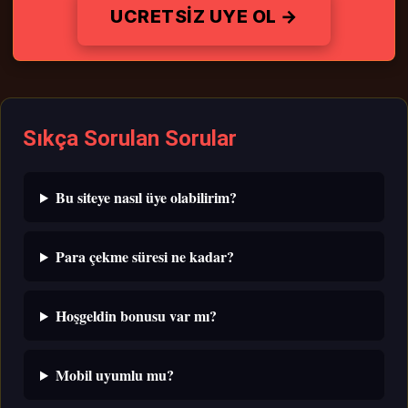
UCRETSIZ UYE OL →
Sıkça Sorulan Sorular
Bu siteye nasıl üye olabilirim?
Para çekme süresi ne kadar?
Hoşgeldin bonusu var mı?
Mobil uyumlu mu?