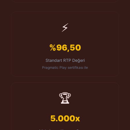
⚡
%96,50
Standart RTP Değeri
Pragmatic Play sertifikası ile
🏆
5.000x