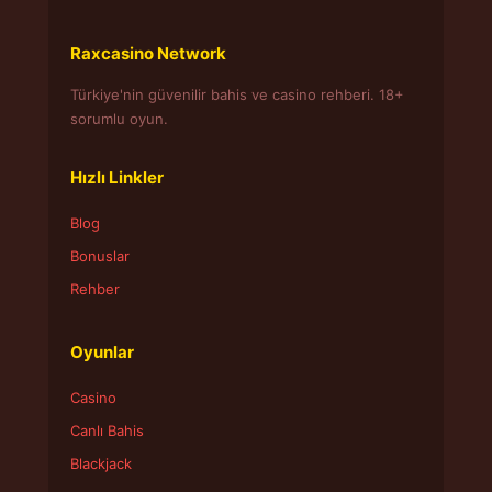
Raxcasino Network
Türkiye'nin güvenilir bahis ve casino rehberi. 18+
sorumlu oyun.
Hızlı Linkler
Blog
Bonuslar
Rehber
Oyunlar
Casino
Canlı Bahis
Blackjack