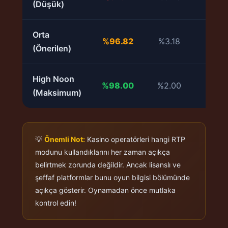
(Düşük)
Orta
%96.82
%3.18
Ort
(Önerilen)
High Noon
Ço
%98.00
%2.00
(Maksimum)
Yüks
💡
Önemli Not:
Kasino operatörleri hangi RTP
modunu kullandıklarını her zaman açıkça
belirtmek zorunda değildir. Ancak lisanslı ve
şeffaf platformlar bunu oyun bilgisi bölümünde
açıkça gösterir. Oynamadan önce mutlaka
kontrol edin!