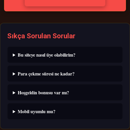
Sıkça Sorulan Sorular
Bu siteye nasıl üye olabilirim?
Para çekme süresi ne kadar?
Hoşgeldin bonusu var mı?
Mobil uyumlu mu?