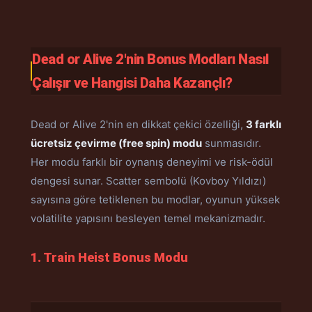
Dead or Alive 2'nin Bonus Modları Nasıl
Çalışır ve Hangisi Daha Kazançlı?
Dead or Alive 2'nin en dikkat çekici özelliği,
3 farklı
ücretsiz çevirme (free spin) modu
sunmasıdır.
Her modu farklı bir oynanış deneyimi ve risk-ödül
dengesi sunar. Scatter sembolü (Kovboy Yıldızı)
sayısına göre tetiklenen bu modlar, oyunun yüksek
volatilite yapısını besleyen temel mekanizmadır.
1. Train Heist Bonus Modu