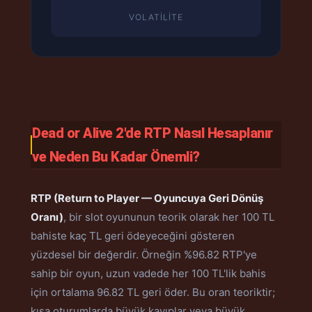
VOLATILITE
Dead or Alive 2'de RTP Nasıl Hesaplanır
ve Neden Bu Kadar Önemli?
RTP (Return to Player — Oyuncuya Geri Dönüş
Oranı)
, bir slot oyununun teorik olarak her 100 TL
bahiste kaç TL geri ödeyeceğini gösteren
yüzdesel bir değerdir. Örneğin %96.82 RTP'ye
sahip bir oyun, uzun vadede her 100 TL'lik bahis
için ortalama 96.82 TL geri öder. Bu oran teoriktir;
kısa oturumlarda büyük kayıplar veya büyük