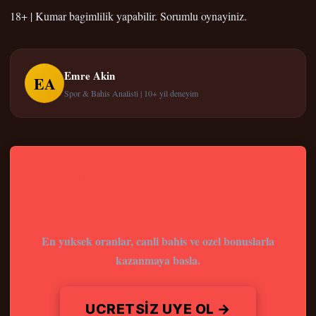
18+ | Kumar bagimlilik yapabilir. Sorumlu oynayiniz.
Emre Akin
EA
Spor & Bahis Analisti | 10+ yil deneyim
Hemen Bahis Yapmaya
Basla
En yuksek oranlar, canli bahis ve ozel bonuslarla
kazanmaya basla.
UCRETSIZ UYE OL →