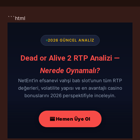
```html
2026 GÜNCEL ANALIZ
Dead or Alive 2 RTP Analizi —
Nerede Oynamalı?
NetEnt'in efsanevi vahşi batı slot'unun tüm RTP
değerleri, volatilite yapısı ve en avantajlı casino
bonuslarını 2026 perspektifiyle inceleyin.
🎰 Hemen Üye Ol