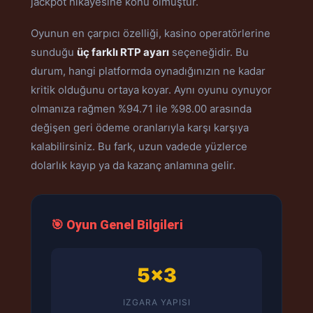
jackpot hikayesine konu olmuştur.
Oyunun en çarpıcı özelliği, kasino operatörlerine
sunduğu
üç farklı RTP ayarı
seçeneğidir. Bu
durum, hangi platformda oynadığınızın ne kadar
kritik olduğunu ortaya koyar. Aynı oyunu oynuyor
olmanıza rağmen %94.71 ile %98.00 arasında
değişen geri ödeme oranlarıyla karşı karşıya
kalabilirsiniz. Bu fark, uzun vadede yüzlerce
dolarlık kayıp ya da kazanç anlamına gelir.
🎯 Oyun Genel Bilgileri
5x3
IZGARA YAPISI