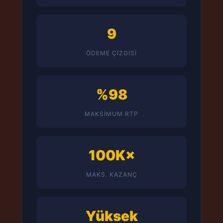
9
ÖDEME ÇIZGISI
%98
MAKSIMUM RTP
100K×
MAKS. KAZANÇ
Yüksek