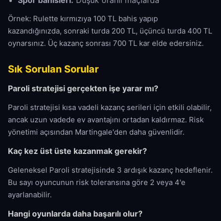
Spor bahisleri:
Düşük oranlı maçlarda
Örnek: Rulette kırmızıya 100 TL bahis yapıp
kazandığınızda, sonraki turda 200 TL, üçüncü turda 400 TL
oynarsınız. Üç kazanç sonrası 700 TL kar elde edersiniz.
Sık Sorulan Sorular
Paroli stratejisi gerçekten işe yarar mı?
Paroli stratejisi kısa vadeli kazanç serileri için etkili olabilir,
ancak uzun vadede ev avantajını ortadan kaldırmaz. Risk
yönetimi açısından Martingale'den daha güvenlidir.
Kaç kez üst üste kazanmak gerekir?
Geleneksel Paroli stratejisinde 3 ardışık kazanç hedeflenir.
Bu sayı oyuncunun risk toleransına göre 2 veya 4'e
ayarlanabilir.
Hangi oyunlarda daha başarılı olur?