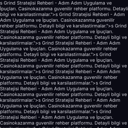
s Grind Stratejisi Rehberi - Adım Adım Uygulama ve
İpuçları. Casinokazanma guvenilir rehber platformu. Detayli
bilgi ve karsilastirmalar.">s Grind Stratejisi Rehberi - Adım
Adım Uygulama ve İpuçları. Casinokazanma guvenilir
rehber platformu. Detayli bilgi ve karsilastirmalar.">s Grind
Stratejisi Rehberi - Adım Adım Uygulama ve İpuçları.
Casinokazanma guvenilir rehber platformu. Detayli bilgi ve
karsilastirmalar.">s Grind Stratejisi Rehberi - Adım Adım
Uygulama ve İpuçları. Casinokazanma guvenilir rehber
platformu. Detayli bilgi ve karsilastirmalar.">s Grind
Stratejisi Rehberi - Adım Adım Uygulama ve İpuçları.
Casinokazanma guvenilir rehber platformu. Detayli bilgi ve
karsilastirmalar.">s Grind Stratejisi Rehberi - Adım Adım
Uygulama ve İpuçları. Casinokazanma guvenilir rehber
platformu. Detayli bilgi ve karsilastirmalar.">s Grind
Stratejisi Rehberi - Adım Adım Uygulama ve İpuçları.
Casinokazanma guvenilir rehber platformu. Detayli bilgi ve
karsilastirmalar.">s Grind Stratejisi Rehberi - Adım Adım
Uygulama ve İpuçları. Casinokazanma guvenilir rehber
platformu. Detayli bilgi ve karsilastirmalar.">s Grind
Stratejisi Rehberi - Adım Adım Uygulama ve İpuçları.
Casinokazanma guvenilir rehber platformu. Detayli bilgi ve