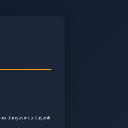
no dünyasında başarılı