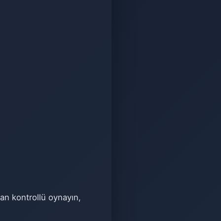
an kontrollü oynayın,