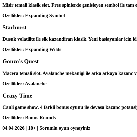
Misir temali klasik slot. Free spinlerde genisleyen sembol ile tam
Ozellikler: Expanding Symbol
Starburst
Dusuk volatilite ile sik kazandiran klasik. Yeni baslayanlar icin id
Ozellikler: Expanding Wilds
Gonzo's Quest
Macera temali slot. Avalanche mekanigi ile arka arkaya kazanc v
Ozellikler: Avalanche
Crazy Time
Canli game show. 4 farkli bonus oyunu ile devasa kazanc potansiy
Ozellikler: Bonus Rounds
04.04.2026 | 18+ | Sorumlu oyun oynayiniz