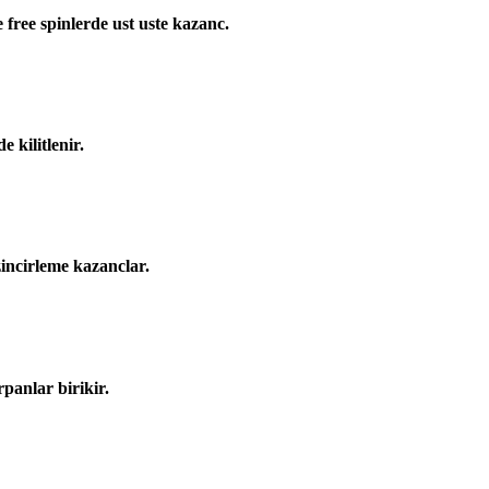
 free spinlerde ust uste kazanc.
e kilitlenir.
zincirleme kazanclar.
panlar birikir.