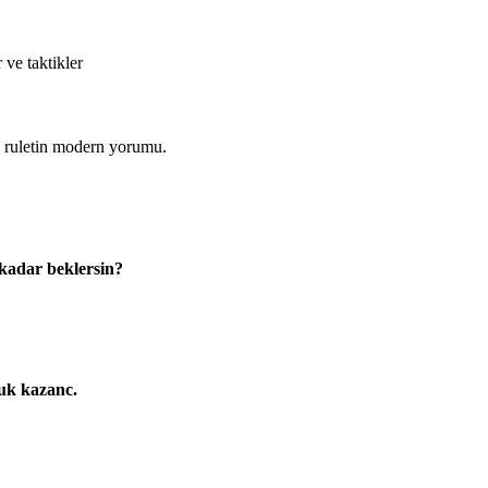
 ve taktikler
ik ruletin modern yorumu.
kadar beklersin?
yuk kazanc.