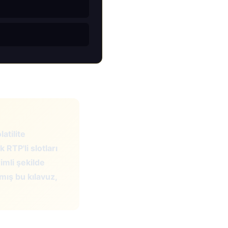
atilite
 RTP'li slotları
imli şekilde
nmış bu kılavuz,