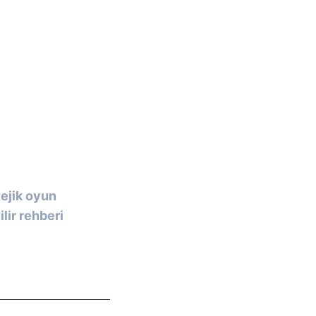
tejik oyun
lir rehberi