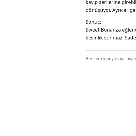
kayıp serilerine gireb
dönüşüyor. Ayrıca "gara
Sonuç:
Sweet Bonanza eğlence
kesinlik sunmaz. Sade
Benzer deneyim yasayanla