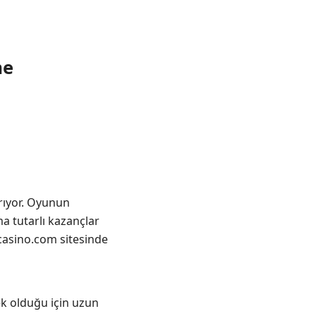
me
rıyor. Oyunun
a tutarlı kazançlar
casino.com sitesinde
ek olduğu için uzun