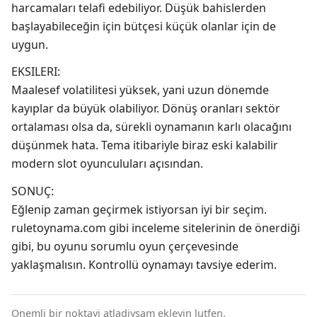
harcamaları telafi edebiliyor. Düşük bahislerden
başlayabileceğin için bütçesi küçük olanlar için de
uygun.
EKSILERI:
Maalesef volatilitesi yüksek, yani uzun dönemde
kayıplar da büyük olabiliyor. Dönüş oranları sektör
ortalaması olsa da, sürekli oynamanın karlı olacağını
düşünmek hata. Tema itibariyle biraz eski kalabilir
modern slot oyunculuları açısından.
SONUÇ:
Eğlenip zaman geçirmek istiyorsan iyi bir seçim.
ruletoynama.com gibi inceleme sitelerinin de önerdiği
gibi, bu oyunu sorumlu oyun çerçevesinde
yaklaşmalısın. Kontrollü oynamayı tavsiye ederim.
Onemli bir noktayi atladiysam ekleyin lutfen.