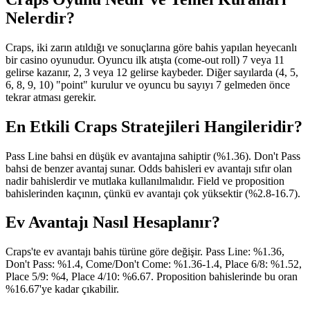
Nelerdir?
Craps, iki zarın atıldığı ve sonuçlarına göre bahis yapılan heyecanlı
bir casino oyunudur. Oyuncu ilk atışta (come-out roll) 7 veya 11
gelirse kazanır, 2, 3 veya 12 gelirse kaybeder. Diğer sayılarda (4, 5,
6, 8, 9, 10) "point" kurulur ve oyuncu bu sayıyı 7 gelmeden önce
tekrar atması gerekir.
En Etkili Craps Stratejileri Hangileridir?
Pass Line bahsi en düşük ev avantajına sahiptir (%1.36). Don't Pass
bahsi de benzer avantaj sunar. Odds bahisleri ev avantajı sıfır olan
nadir bahislerdir ve mutlaka kullanılmalıdır. Field ve proposition
bahislerinden kaçının, çünkü ev avantajı çok yüksektir (%2.8-16.7).
Ev Avantajı Nasıl Hesaplanır?
Craps'te ev avantajı bahis türüne göre değişir. Pass Line: %1.36,
Don't Pass: %1.4, Come/Don't Come: %1.36-1.4, Place 6/8: %1.52,
Place 5/9: %4, Place 4/10: %6.67. Proposition bahislerinde bu oran
%16.67'ye kadar çıkabilir.