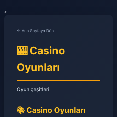
>
← Ana Sayfaya Dön
🎰 Casino
Oyunları
Oyun çeşitleri
📚 Casino Oyunları