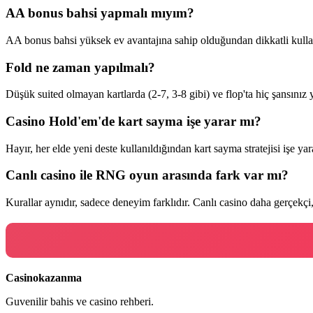
AA bonus bahsi yapmalı mıyım?
AA bonus bahsi yüksek ev avantajına sahip olduğundan dikkatli kullan
Fold ne zaman yapılmalı?
Düşük suited olmayan kartlarda (2-7, 3-8 gibi) ve flop'ta hiç şansınız 
Casino Hold'em'de kart sayma işe yarar mı?
Hayır, her elde yeni deste kullanıldığından kart sayma stratejisi işe ya
Canlı casino ile RNG oyun arasında fark var mı?
Kurallar aynıdır, sadece deneyim farklıdır. Canlı casino daha gerçekç
Casinokazanma
Guvenilir bahis ve casino rehberi.