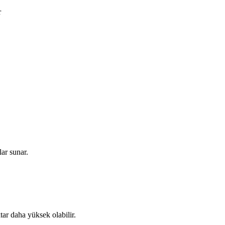
r
lar sunar.
ar daha yüksek olabilir.