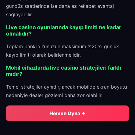
gündüz saatlerinde ise daha az rekabet avantaj
sağlayabilir.
Live casino oyunlarında kayıp limiti ne kadar
olmalıdır?
Toplam bankroll'unuzun maksimum %20'si günlük
kayıp limiti olarak belirlenmelidir.
Mobil cihazlarda live casino stratejileri farklı
mıdır?
Temel stratejiler aynıdır, ancak mobilde ekran boyutu
nedeniyle dealer gözlemi daha zor olabilir.
Hemen Oyna →