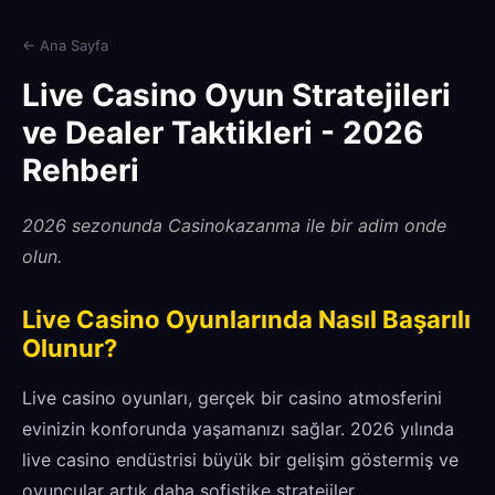
← Ana Sayfa
Live Casino Oyun Stratejileri
ve Dealer Taktikleri - 2026
Rehberi
2026 sezonunda Casinokazanma ile bir adim onde
olun.
Live Casino Oyunlarında Nasıl Başarılı
Olunur?
Live casino oyunları, gerçek bir casino atmosferini
evinizin konforunda yaşamanızı sağlar. 2026 yılında
live casino endüstrisi büyük bir gelişim göstermiş ve
oyuncular artık daha sofistike stratejiler