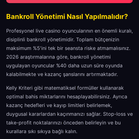
Bankroll Yönetimi Nasıl Yapılmalıdır?
Profesyonel live casino oyuncularının en önemli kuralı,
disiplinli bankroll yönetimidir. Toplam bütçenizin
maksimum %5'ini tek bir seansta riske atmamalısınız.
2026 araştırmalarına göre, bankroll yönetimi
uygulayan oyuncular %40 daha uzun süre oyunda
kalabilmekte ve kazanç şanslarını artırmaktadır.
Kelly Kriteri gibi matematiksel formüller kullanarak
optimal bahis miktarlarını hesaplayabilirsiniz. Ayrıca
kazanç hedefleri ve kayıp limitleri belirlemek,
duygusal kararlardan kaçınmanızı sağlar. Stop-loss ve
take-profit noktalarınızı önceden belirleyin ve bu
kurallara sıkı sıkıya bağlı kalın.