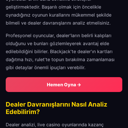
geliştirmektedir. Başarılı olmak için öncelikle
oynadığınız oyunun kurallarını mükemmel şekilde
bilmeli ve dealer davranışlarını analiz etmelisiniz.
Profesyonel oyuncular, dealer'ların belirli kalıpları
olduğunu ve bunları gözlemleyerek avantaj elde
edilebildiğini bilirler. Blackjack'te dealer'ın kartları
dağıtma hızı, rulet'te topun bırakılma zamanlaması
gibi detaylar önemli ipuçları verebilir.
Hemen Oyna →
Dealer Davranışlarını Nasıl Analiz
Edebilirim?
Dealer analizi, live casino oyunlarında kazanç