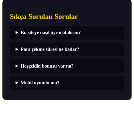
Sıkça Sorulan Sorular
Bu siteye nasıl üye olabilirim?
Para çekme süresi ne kadar?
Hoşgeldin bonusu var mı?
Mobil uyumlu mu?