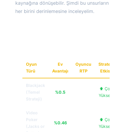
kaynağına dönüşebilir. Şimdi bu unsurların
her birini derinlemesine inceleyelim.
🎯 Ev Avantajı Karşılaştırma
Tablosu
Oyun
Ev
Oyuncu
Strateji
Türü
Avantajı
RTP
Etkisi
Blackjack
⬆ Çok
(Temel
%0.5
%99.5
Yüksek
Strateji)
Video
Poker
⬆ Çok
%0.46
%99.54
(Jacks or
Yüksek