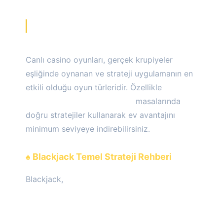
Canlı Casino Masalarında Hangi
Stratejiler Gerçekten İşe Yarar?
Canlı casino oyunları, gerçek krupiyeler
eşliğinde oynanan ve strateji uygulamanın en
etkili olduğu oyun türleridir. Özellikle
Blackjack, Baccarat ve Rulet
masalarında
doğru stratejiler kullanarak ev avantajını
minimum seviyeye indirebilirsiniz.
♠️ Blackjack Temel Strateji Rehberi
Blackjack,