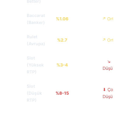
Better)
Baccarat
%1.06
%98.94
↗ Orta
(Banker)
Rulet
%2.7
%97.3
↗ Orta
(Avrupa)
Slot
↘
(Yüksek
%3-4
%96-97
Düşük
RTP)
Slot
⬇ Çok
(Düşük
%8-15
%85-92
Düşük
RTP)