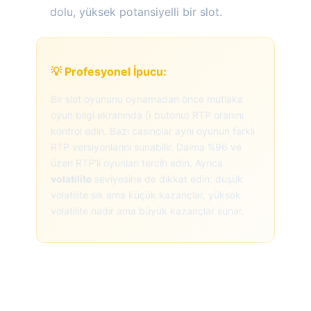
dolu, yüksek potansiyelli bir slot.
💡 Profesyonel İpucu:
Bir slot oyununu oynamadan önce mutlaka
oyun bilgi ekranında (ℹ️ butonu) RTP oranını
kontrol edin. Bazı casinolar aynı oyunun farklı
RTP versiyonlarını sunabilir. Daima %96 ve
üzeri RTP'li oyunları tercih edin. Ayrıca
volatilite
seviyesine de dikkat edin: düşük
volatilite sık ama küçük kazançlar, yüksek
volatilite nadir ama büyük kazançlar sunar.