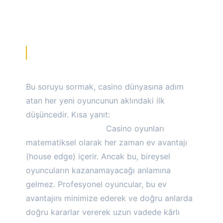
Casino Oyunlarında Gerçekten Para
Kazanmak Mümkün mü?
Bu soruyu sormak, casino dünyasına adım
atan her yeni oyuncunun aklındaki ilk
düşüncedir. Kısa yanıt:
Evet, ancak doğru
strateji ve disiplinle.
Casino oyunları
matematiksel olarak her zaman ev avantajı
(house edge) içerir. Ancak bu, bireysel
oyuncuların kazanamayacağı anlamına
gelmez. Profesyonel oyuncular, bu ev
avantajını minimize ederek ve doğru anlarda
doğru kararlar vererek uzun vadede kârlı