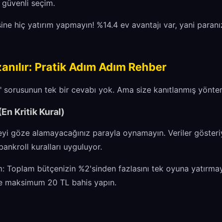
 güvenli seçim.
ine hiç yatırım yapmayın! %14.4 ev avantajı var, yani paran
anılır: Pratik Adım Adım Rehber
?" sorusunun tek bir cevabı yok. Ama size kanıtlanmış yöntem
(En Kritik Kural)
i göze alamayacağınız parayla oynamayın. Veriler gösteriyo
bankroll kuralları uyguluyor.
: Toplam bütçenizin %2'sinden fazlasını tek oyuna yatırmay
de maksimum 20 TL bahis yapın.