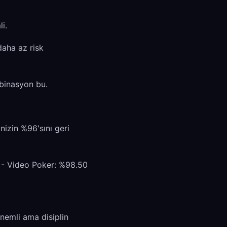
i.
daha az risk
mbinasyon bu.
izin %96'sını geri
4 - Video Poker: %98.50
nemli ama disiplin