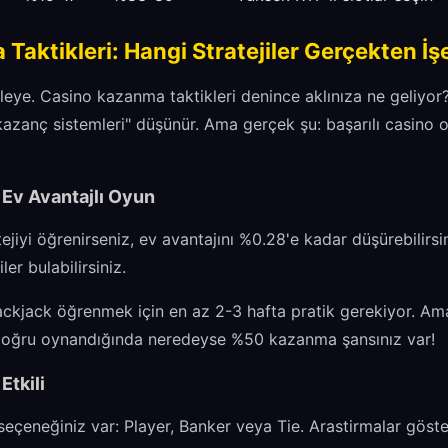
aktikleri: Hangi Stratejiler Gerçekten İş
leye. Casino kazanma taktikleri denince aklınıza ne geliyor?
kazanç sistemleri" düşünür. Ama gerçek şu: başarılı casino
 Ev Avantajlı Oyun
ejiyi öğrenirseniz, ev avantajını %0.28'e kadar düşürebilirsi
ler bulabilirsiniz.
ckjack öğrenmek için en az 2-3 hafta pratik gerekiyor. Ama
oğru oynandığında neredeyse %50 kazanma şansınız var!
Etkili
eçeneğiniz var: Player, Banker veya Tie. Arastirmalar göste