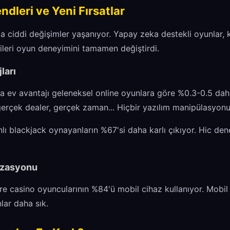
dleri ve Yeni Fırsatlar
a ciddi değişimler yaşanıyor. Yapay zeka destekli oyunlar, 
jileri oyun deneyimini tamamen değiştirdi.
ları
da ev avantajı geleneksel online oyunlara göre %0.3-0.5 da
gerçek dealer, gerçek zaman... Hiçbir yazılım manipülasyonu
nlı blackjack oynayanların %67'si daha karlı çıkıyor. Hic den
izasyonu
öre casino oyuncularının %84'ü mobil cihaz kullanıyor. Mobi
ar daha sık.