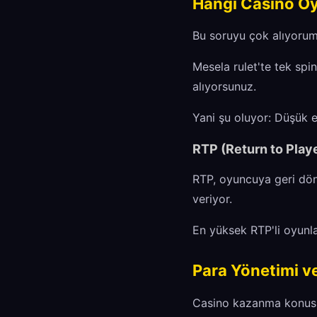
Hangi Casino Oyu
Bu soruyu çok alıyorum.
Mesela rulet'te tek spi
alıyorsunuz.
Yani şu oluyor: Düşük 
RTP (Return to Playe
RTP, oyuncuya geri dön
veriyor.
En yüksek RTP'li oyunl
Para Yönetimi ve 
Casino kazanma konusun