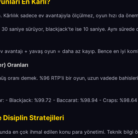
nları En Karlı?
 Kârlılık sadece ev avantajıyla ölçülmez, oyun hızı da öneml
n 30 saniye sürüyor, blackjack'te ise 10 saniye. Aynı sürede 
ev avantajı + yavaş oyun = daha az kayıp. Bence en iyi ko
r) Oranları
üş oranı demek. %96 RTP'li bir oyun, uzun vadede bahislerin
ar: - Blackjack: %99.72 - Baccarat: %98.94 - Craps: %98.6
Disiplin Stratejileri
da en çok ihmal edilen konu para yönetimi. Teknik bilgi ö