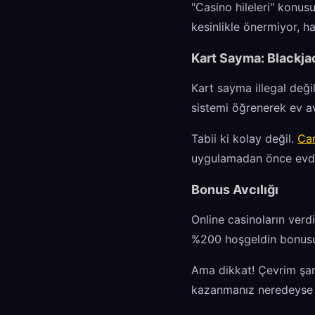
"Casino hileleri" konusu
kesinlikle önermiyor, h
Kart Sayma: Blackjac
Kart sayma illegal değ
sistemi öğrenerek ev ava
Tabii ki kolay değil.
Can
uygulamadan önce evde 
Bonus Avcılığı
Online casinoların verd
%200 hoşgeldin bonusu 
Ama dikkat! Çevrim şart
kazanmanız neredeyse 