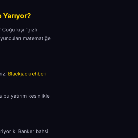
e Yarıyor?
 Çoğu kişi "gizli
 oyuncuları matematiğe
niz.
Blackjackrehberi
 bu yatırım kesinlikle
riyor ki Banker bahsi