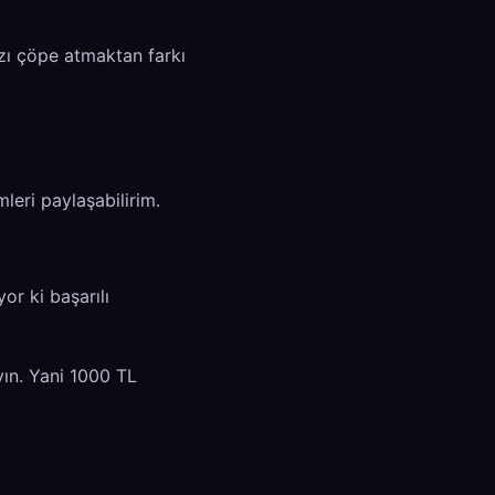
ızı çöpe atmaktan farkı
leri paylaşabilirim.
r ki başarılı
ın. Yani 1000 TL