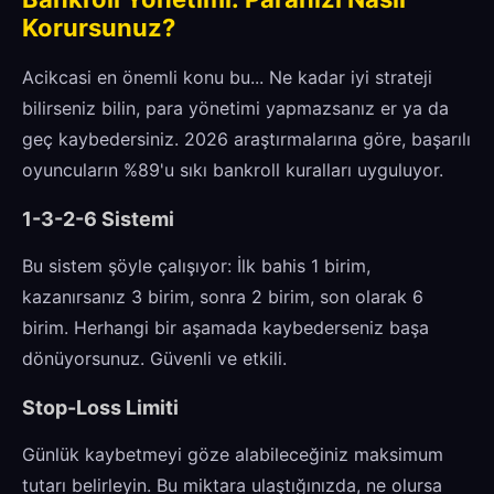
Korursunuz?
Acikcasi en önemli konu bu... Ne kadar iyi strateji
bilirseniz bilin, para yönetimi yapmazsanız er ya da
geç kaybedersiniz. 2026 araştırmalarına göre, başarılı
oyuncuların %89'u sıkı bankroll kuralları uyguluyor.
1-3-2-6 Sistemi
Bu sistem şöyle çalışıyor: İlk bahis 1 birim,
kazanırsanız 3 birim, sonra 2 birim, son olarak 6
birim. Herhangi bir aşamada kaybederseniz başa
dönüyorsunuz. Güvenli ve etkili.
Stop-Loss Limiti
Günlük kaybetmeyi göze alabileceğiniz maksimum
tutarı belirleyin. Bu miktara ulaştığınızda, ne olursa