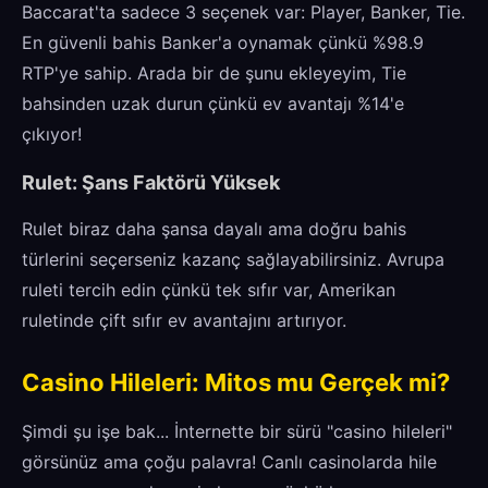
Baccarat'ta sadece 3 seçenek var: Player, Banker, Tie.
En güvenli bahis Banker'a oynamak çünkü %98.9
RTP'ye sahip. Arada bir de şunu ekleyeyim, Tie
bahsinden uzak durun çünkü ev avantajı %14'e
çıkıyor!
Rulet: Şans Faktörü Yüksek
Rulet biraz daha şansa dayalı ama doğru bahis
türlerini seçerseniz kazanç sağlayabilirsiniz. Avrupa
ruleti tercih edin çünkü tek sıfır var, Amerikan
ruletinde çift sıfır ev avantajını artırıyor.
Casino Hileleri: Mitos mu Gerçek mi?
Şimdi şu işe bak... İnternette bir sürü "casino hileleri"
görsünüz ama çoğu palavra! Canlı casinolarda hile