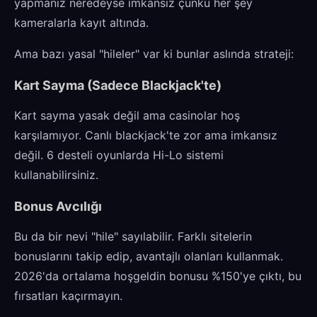
yapmanız neredeyse imkansız çünkü her şey
kameralarla kayıt altında.
Ama bazı yasal "hileler" var ki bunlar aslında strateji:
Kart Sayma (Sadece Blackjack'te)
Kart sayma yasak değil ama casinolar hoş
karşılamıyor. Canlı blackjack'te zor ama imkansız
değil. 6 desteli oyunlarda Hi-Lo sistemi
kullanabilirsiniz.
Bonus Avcılığı
Bu da bir nevi "hile" sayılabilir. Farklı sitelerin
bonuslarını takip edip, avantajlı olanları kullanmak.
2026'da ortalama hoşgeldin bonusu %150'ye çıktı, bu
fırsatları kaçırmayın.