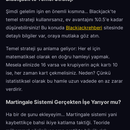
Şimdi gelelim işin en önemli kısmına... Blackjack'te
temel strateji kullanırsanız, ev avantajını %0.5'e kadar
düşürebilirsiniz! Bu konuda
Blackjackrehberi
sitesinde
detaylı bilgiler var, oraya mutlaka göz atın.
Temel strateji şu anlama geliyor: Her el için
matematiksel olarak en doğru hamleyi yapmak.
Mesela elinizde 16 varsa ve krupiyerin açık kartı 10
ise, her zaman kart çekmelisiniz. Neden? Çünkü
istatistiksel olarak bu hamle uzun vadede en az zarar
verdirir.
Martingale Sistemi Gerçekten İşe Yarıyor mu?
Ha bir de şunu ekleyeyim... Martingale sistemi yani
kaybettikçe bahsi ikiye katlama taktiği. Teoride