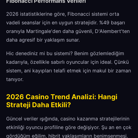
Fibonacci Performans Verileri
2026 istatistiklerine göre, Fibonacci sistemi orta
vadeli seanslar için en uygun stratejidir. %49 başarı
oranıyla Martingale'den daha güvenli, D'Alembert'ten
daha agresif bir yaklaşım sunar.
Hic denediniz mi bu sistemi? Benim gözlemlediğim
kadarıyla, özellikle sabırlı oyuncular için ideal. Çünkü
sistem, ani kayıpları telafi etmek için makul bir zaman
tanıyor.
2026 Casino Trend Analizi: Hangi
Strateji Daha Etkili?
Güncel veriler ışığında, casino kazanma stratejilerinin
etkinliği oyuncu profiline göre değişiyor. Şu an en çok
gördüğüm eğilim, hibrit yaklaşımların benimsenmeşi.