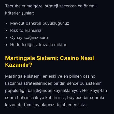
Tecrubelerime göre, strateji seçerken en önemli
kriterler şunlar:
Mevcut bankroll büyüklüğünüz
Risk toleransınız
Oynayacağınız süre
Hedeflediğiniz kazanç miktarı
Martingale Sistemi: Casino Nasıl
Kazanılır?
Martingale sistemi, en eski ve en bilinen casino
kazanma stratejilerinden biridir. Bence bu sistemin
popülerliği, basitliğinden kaynaklanıyor. Her kayıptan
sonra bahsinizi ikiye katlarsınız, böylece bir sonraki
kazançta tüm kayıplarınızı telafi edersiniz.