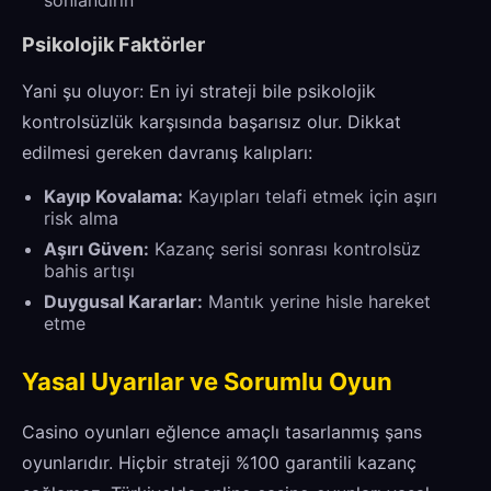
sonlandırın
Psikolojik Faktörler
Yani şu oluyor: En iyi strateji bile psikolojik
kontrolsüzlük karşısında başarısız olur. Dikkat
edilmesi gereken davranış kalıpları:
Kayıp Kovalama:
Kayıpları telafi etmek için aşırı
risk alma
Aşırı Güven:
Kazanç serisi sonrası kontrolsüz
bahis artışı
Duygusal Kararlar:
Mantık yerine hisle hareket
etme
Yasal Uyarılar ve Sorumlu Oyun
Casino oyunları eğlence amaçlı tasarlanmış şans
oyunlarıdır. Hiçbir strateji %100 garantili kazanç