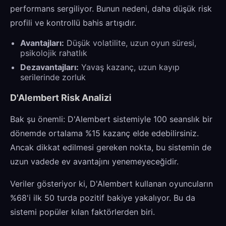
performans sergiliyor. Bunun nedeni, daha düşük risk
profili ve kontrollü bahis artışıdır.
Avantajları:
Düşük volatilite, uzun oyun süresi,
psikolojik rahatlık
Dezavantajları:
Yavaş kazanç, uzun kayıp
serilerinde zorluk
D'Alembert Risk Analizi
Bak şu önemli: D'Alembert sistemiyle 100 seanslık bir
dönemde ortalama %15 kazanç elde edebilirsiniz.
Ancak dikkat edilmesi gereken nokta, bu sistemin de
uzun vadede ev avantajını yenemeyeceğidir.
Veriler gösteriyor ki, D'Alembert kullanan oyuncuların
%68'i ilk 50 turda pozitif bakiye yakalıyor. Bu da
sistemi popüler kılan faktörlerden biri.