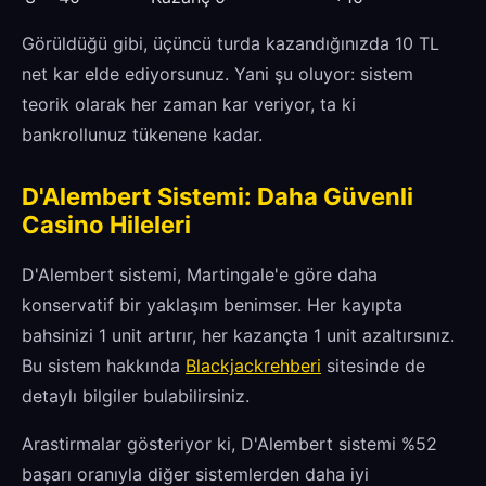
Görüldüğü gibi, üçüncü turda kazandığınızda 10 TL
net kar elde ediyorsunuz. Yani şu oluyor: sistem
teorik olarak her zaman kar veriyor, ta ki
bankrollunuz tükenene kadar.
D'Alembert Sistemi: Daha Güvenli
Casino Hileleri
D'Alembert sistemi, Martingale'e göre daha
konservatif bir yaklaşım benimser. Her kayıpta
bahsinizi 1 unit artırır, her kazançta 1 unit azaltırsınız.
Bu sistem hakkında
Blackjackrehberi
sitesinde de
detaylı bilgiler bulabilirsiniz.
Arastirmalar gösteriyor ki, D'Alembert sistemi %52
başarı oranıyla diğer sistemlerden daha iyi