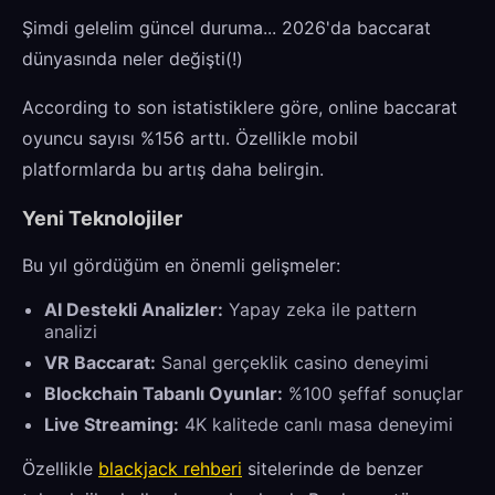
Şimdi gelelim güncel duruma... 2026'da baccarat
dünyasında neler değişti(!)
According to son istatistiklere göre, online baccarat
oyuncu sayısı %156 arttı. Özellikle mobil
platformlarda bu artış daha belirgin.
Yeni Teknolojiler
Bu yıl gördüğüm en önemli gelişmeler:
AI Destekli Analizler:
Yapay zeka ile pattern
analizi
VR Baccarat:
Sanal gerçeklik casino deneyimi
Blockchain Tabanlı Oyunlar:
%100 şeffaf sonuçlar
Live Streaming:
4K kalitede canlı masa deneyimi
Özellikle
blackjack rehberi
sitelerinde de benzer