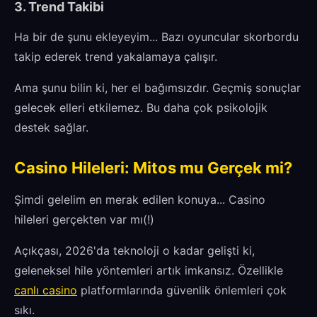
3. Trend Takibi
Ha bir de şunu ekleyeyim... Bazı oyuncular skorbordu
takip ederek trend yakalamaya çalışır.
Ama şunu bilin ki, her el bağımsızdır. Geçmiş sonuçlar
gelecek elleri etkilemez. Bu daha çok psikolojik
destek sağlar.
Casino Hileleri: Mitos mu Gerçek mi?
Şimdi gelelim en merak edilen konuya... Casino
hileleri gerçekten var mı(!)
Açıkçası, 2026'da teknoloji o kadar gelişti ki,
geleneksel hile yöntemleri artık imkansız. Özellikle
canlı casino
platformlarında güvenlik önlemleri çok
sıkı.