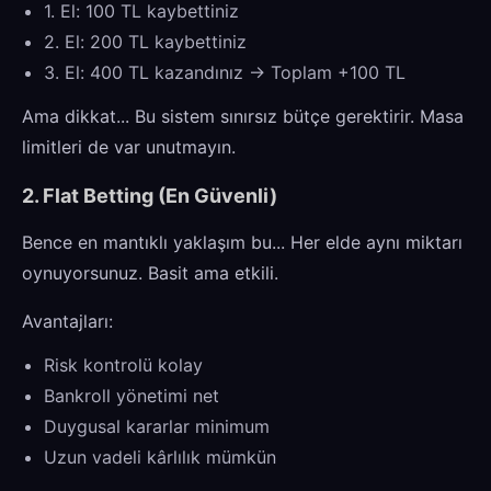
1. El: 100 TL kaybettiniz
2. El: 200 TL kaybettiniz
3. El: 400 TL kazandınız → Toplam +100 TL
Ama dikkat... Bu sistem sınırsız bütçe gerektirir. Masa
limitleri de var unutmayın.
2. Flat Betting (En Güvenli)
Bence en mantıklı yaklaşım bu... Her elde aynı miktarı
oynuyorsunuz. Basit ama etkili.
Avantajları:
Risk kontrolü kolay
Bankroll yönetimi net
Duygusal kararlar minimum
Uzun vadeli kârlılık mümkün