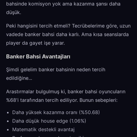
bahsinde komisyon yok ama kazanma şansı daha
düşük.
Peki hangisini tercih etmeli? Tecrübelerime göre, uzun
vadede banker bahsi daha karlı. Ama kısa seanslarda
player da gayet işe yarar.
Banker Bahsi Avantajları
Şimdi gelelim banker bahsinin neden tercih
edildiğine...
Arastırmalar bulgulmuş ki, banker bahsi oyuncuların
%68'i tarafından tercih ediliyor. Bunun sebepleri:
Daha yüksek kazanma oranı (%50.68)
Daha düşük house edge (1.06%)
Matematik destekli avantaj