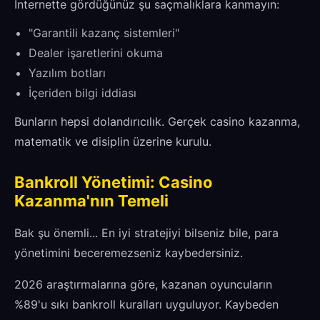
İnternette gördüğünüz şu saçmalıklara kanmayın:
"Garantili kazanç sistemleri"
Dealer işaretlerini okuma
Yazılım botları
İçeriden bilgi iddiası
Bunların hepsi dolandırıcılık. Gerçek casino kazanma,
matematik ve disiplin üzerine kurulu.
Bankroll Yönetimi: Casino
Kazanma'nın Temeli
Bak şu önemli... En iyi stratejiyi bilseniz bile, para
yönetimini beceremezseniz kaybedersiniz.
2026 araştırmalarına göre, kazanan oyuncuların
%89'u sıkı bankroll kuralları uyguluyor. Kaybeden