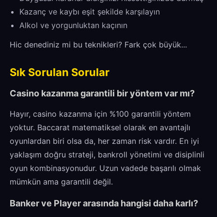
Kazanç ve kaybı eşit şekilde karşılayın
Alkol ve yorgunluktan kaçının
Hic denediniz mi bu teknikleri? Fark çok büyük...
Sık Sorulan Sorular
Casino kazanma garantili bir yöntem var mı?
Hayır, casino kazanma için %100 garantili yöntem
yoktur. Baccarat matematiksel olarak en avantajlı
oyunlardan biri olsa da, her zaman risk vardır. En iyi
yaklaşım doğru strateji, bankroll yönetimi ve disiplinli
oyun kombinasyonudur. Uzun vadede başarılı olmak
mümkün ama garantili değil.
Banker ve Player arasında hangisi daha karlı?