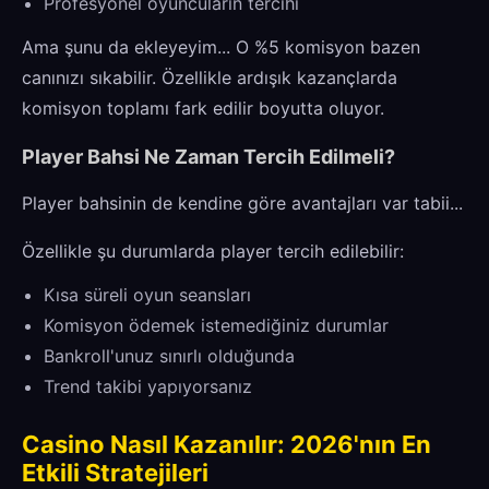
Profesyonel oyuncuların tercihi
Ama şunu da ekleyeyim... O %5 komisyon bazen
canınızı sıkabilir. Özellikle ardışık kazançlarda
komisyon toplamı fark edilir boyutta oluyor.
Player Bahsi Ne Zaman Tercih Edilmeli?
Player bahsinin de kendine göre avantajları var tabii...
Özellikle şu durumlarda player tercih edilebilir:
Kısa süreli oyun seansları
Komisyon ödemek istemediğiniz durumlar
Bankroll'unuz sınırlı olduğunda
Trend takibi yapıyorsanız
Casino Nasıl Kazanılır: 2026'nın En
Etkili Stratejileri