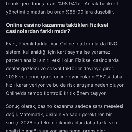
teorik geri dönüş oranı %98.94'tür. Ancak bankroll
yönetimi olmadan bu oran %85-90'lara düşebilir.
Online casino kazanma taktikleri fiziksel
casinolardan farklı mıdır?
Evet, önemli farklar var. Online platformlarda RNG
sistemi kullanıldığı için kart sayma işe yaramaz,
pattern analizi sınırlı etkili olur. Fiziksel casinolarda
dealer gözlemi ve sosyal faktörler devreye girer.
2026 verilerine göre, online oyuncuların %67'si daha
hızlı karar veriyor ve bu da risk artışına neden oluyor.
Online'da tempo kontrolü kritik önem taşıyor.
Sonuç olarak, casino kazanma sadece şans meselesi
değil. Matematik, disiplin ve sabır gerektiren bir
süreç. 2026'da teknolojik imkanlar daha fazla veri
analizi olanağı sunuyor ama temel prensipler