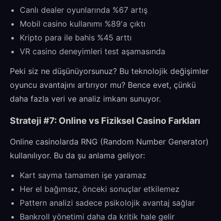
Canlı dealer oyunlarında %67 artış
Mobil casino kullanımı %89'a çıktı
Kripto para ile bahis %45 arttı
VR casino deneyimleri test aşamasında
Peki siz ne düşünüyorsunuz? Bu teknolojik değişimler
oyuncu avantajını artırıyor mu? Bence evet, çünkü
daha fazla veri ve analiz imkanı sunuyor.
Strateji #7: Online vs Fiziksel Casino Farkları
Online casinolarda RNG (Random Number Generator)
kullanılıyor. Bu da şu anlama geliyor:
Kart sayma tamamen işe yaramaz
Her el bağımsız, önceki sonuçlar etkilemez
Pattern analizi sadece psikolojik avantaj sağlar
Bankroll yönetimi daha da kritik hale gelir