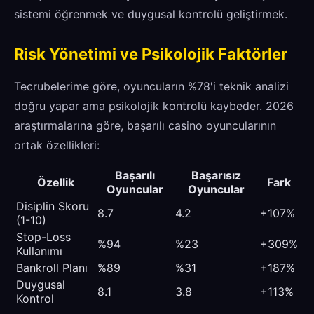
sistemi öğrenmek ve duygusal kontrolü geliştirmek.
Risk Yönetimi ve Psikolojik Faktörler
Tecrubelerime göre, oyuncuların %78'i teknik analizi
doğru yapar ama psikolojik kontrolü kaybeder. 2026
araştırmalarına göre, başarılı casino oyuncularının
ortak özellikleri:
Başarılı
Başarısız
Özellik
Fark
Oyuncular
Oyuncular
Disiplin Skoru
8.7
4.2
+107%
(1-10)
Stop-Loss
%94
%23
+309%
Kullanımı
Bankroll Planı
%89
%31
+187%
Duygusal
8.1
3.8
+113%
Kontrol