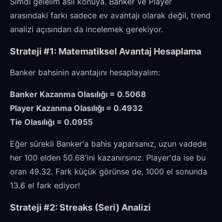
Simdi gelelim asıl konuya. Banker ve Player
arasındaki farkı sadece ev avantajı olarak değil, trend
analizi açısından da incelemek gerekiyor.
Strateji #1: Matematiksel Avantaj Hesaplama
Banker bahsinin avantajını hesaplayalım:
Banker Kazanma Olasılığı = 0.5068
Player Kazanma Olasılığı = 0.4932
Tie Olasılığı = 0.0955
Eğer sürekli Banker'a bahis yaparsanız, uzun vadede
her 100 elden 50.68'ini kazanırsınız. Player'da ise bu
oran 49.32. Fark küçük görünse de, 1000 el sonunda
13.6 el fark ediyor!
Strateji #2: Streaks (Seri) Analizi