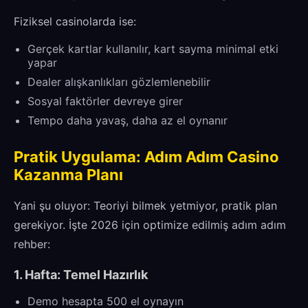
Fiziksel casinolarda ise:
Gerçek kartlar kullanılır, kart sayma minimal etki
yapar
Dealer alışkanlıkları gözlemlenebilir
Sosyal faktörler devreye girer
Tempo daha yavaş, daha az el oynanır
Pratik Uygulama: Adım Adım Casino
Kazanma Planı
Yani şu oluyor: Teoriyi bilmek yetmiyor, pratik plan
gerekiyor. İşte 2026 için optimize edilmiş adım adım
rehber:
1. Hafta: Temel Hazırlık
Demo hesapta 500 el oynayın