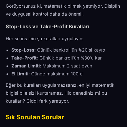
Görüyorsunuz ki, matematik bilmek yetmiyor. Disiplin
ve duygusal kontrol daha da önemli.
Stop-Loss ve Take-Profit Kuralları
Her seans için şu kuralları uygulayın:
Stop-Loss:
Günlük bankroll'ün %20'si kayıp
Take-Profit:
Günlük bankroll'ün %30'u kar
Zaman Limiti:
Maksimum 2 saat oyun
El Limiti:
Günde maksimum 100 el
Eğer bu kuralları uygulamazsanız, en iyi matematik
bilgisi bile sizi kurtaramaz. Hic denediniz mi bu
kuralları? Ciddi fark yaratıyor.
Sık Sorulan Sorular