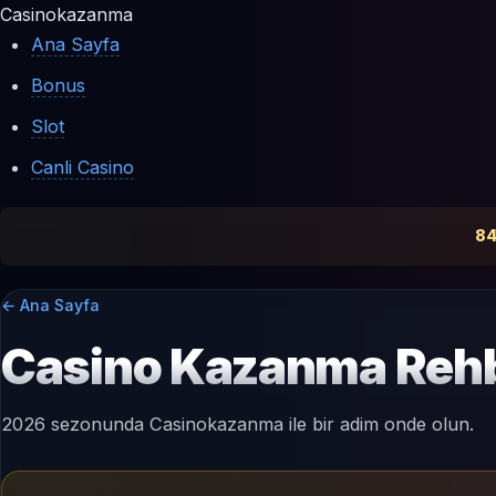
Casinokazanma
Ana Sayfa
Bonus
Slot
Canli Casino
84
← Ana Sayfa
Casino Kazanma Rehber
2026 sezonunda Casinokazanma ile bir adim onde olun.