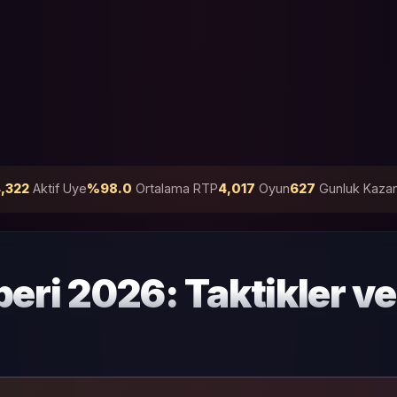
,322
Aktif Uye
%98.0
Ortalama RTP
4,017
Oyun
627
Gunluk Kaza
i 2026: Taktikler ve 