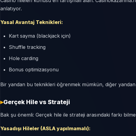
Casino hileleri konusu en tartışmalı alan. Casinokazanma.
anlatıyor.
Yasal Avantaj Teknikleri:
Kart sayma (blackjack için)
Shuffle tracking
Hole carding
Bonus optimizasyonu
Bir yandan bu teknikleri öğrenmek mümkün, diğer yandan u
Gerçek Hile vs Strateji
Bak şu önemli: Gerçek hile ile strateji arasındaki farkı bilme
Yasadışı Hileler (ASLA yapılmamalı):