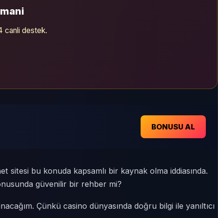
amani
 canli destek.
BONUSU AL
t sitesi bu konuda kapsamlı bir kaynak olma iddiasında.
onusunda güvenilir bir rehber mi?
unacağım. Çünkü casino dünyasında doğru bilgi ile yanıltıcı