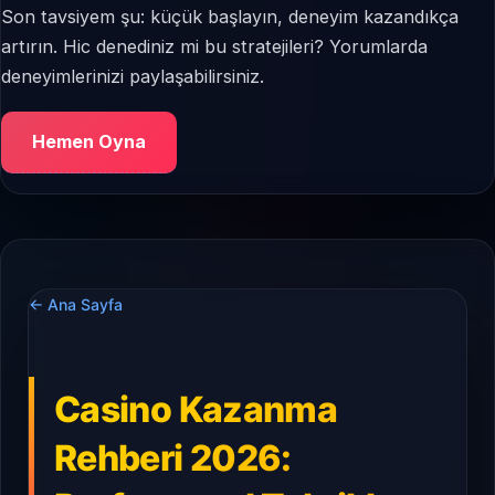
Son tavsiyem şu: küçük başlayın, deneyim kazandıkça
artırın. Hic denediniz mi bu stratejileri? Yorumlarda
deneyimlerinizi paylaşabilirsiniz.
Hemen Oyna
← Ana Sayfa
Casino Kazanma
Rehberi 2026: