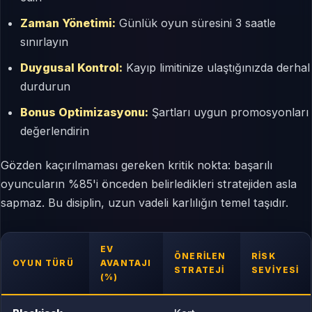
Zaman Yönetimi:
Günlük oyun süresini 3 saatle
sınırlayın
Duygusal Kontrol:
Kayıp limitinize ulaştığınızda derhal
durdurun
Bonus Optimizasyonu:
Şartları uygun promosyonları
değerlendirin
Gözden kaçırılmaması gereken kritik nokta: başarılı
oyuncuların %85'i önceden belirledikleri stratejiden asla
sapmaz. Bu disiplin, uzun vadeli karlılığın temel taşıdır.
EV
ÖNERILEN
RISK
OYUN TÜRÜ
AVANTAJI
STRATEJI
SEVIYESI
(%)