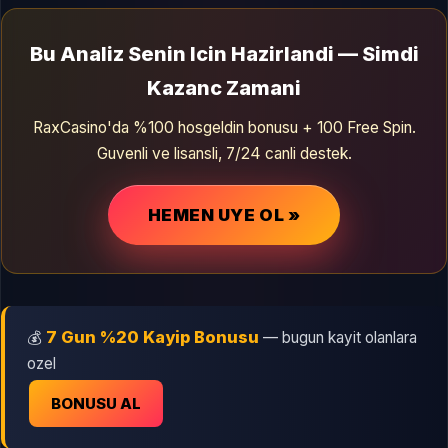
Bu Analiz Senin Icin Hazirlandi — Simdi
Kazanc Zamani
RaxCasino'da %100 hosgeldin bonusu + 100 Free Spin.
Guvenli ve lisansli, 7/24 canli destek.
HEMEN UYE OL »
7 Gun %20 Kayip Bonusu
💰
— bugun kayit olanlara
ozel
BONUSU AL