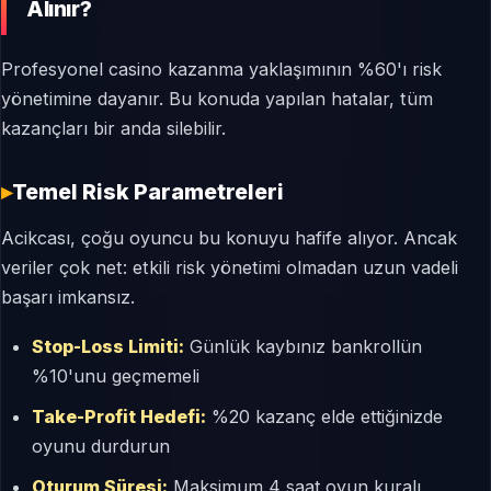
Alınır?
Profesyonel casino kazanma yaklaşımının %60'ı risk
yönetimine dayanır. Bu konuda yapılan hatalar, tüm
kazançları bir anda silebilir.
Temel Risk Parametreleri
Acikcası, çoğu oyuncu bu konuyu hafife alıyor. Ancak
veriler çok net: etkili risk yönetimi olmadan uzun vadeli
başarı imkansız.
Stop-Loss Limiti:
Günlük kaybınız bankrollün
%10'unu geçmemeli
Take-Profit Hedefi:
%20 kazanç elde ettiğinizde
oyunu durdurun
Oturum Süresi:
Maksimum 4 saat oyun kuralı