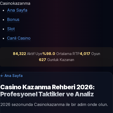
Casinokazanma
Ana Sayfa
Bonus
Slot
Canli Casino
84,322
Aktif Uye
%98.0
Ortalama RTP
4,017
Oyun
627
Gunluk Kazanan
← Ana Sayfa
Casino Kazanma Rehberi 2026:
Profesyonel Taktikler ve Analiz
2026 sezonunda Casinokazanma ile bir adim onde olun.