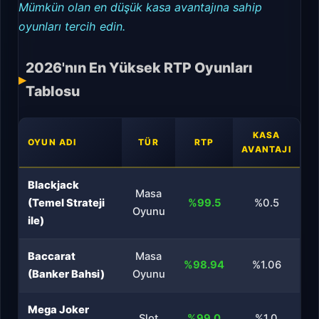
Mümkün olan en düşük kasa avantajına sahip
oyunları tercih edin.
2026'nın En Yüksek RTP Oyunları
Tablosu
KASA
OYUN ADI
TÜR
RTP
AVANTAJI
Blackjack
Masa
(Temel Strateji
%99.5
%0.5
Oyunu
ile)
Baccarat
Masa
%98.94
%1.06
(Banker Bahsi)
Oyunu
Mega Joker
Slot
%99.0
%1.0