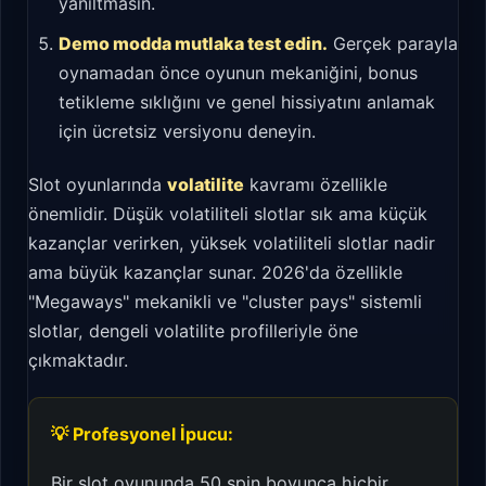
yanıltmasın.
Demo modda mutlaka test edin.
Gerçek parayla
oynamadan önce oyunun mekaniğini, bonus
tetikleme sıklığını ve genel hissiyatını anlamak
için ücretsiz versiyonu deneyin.
Slot oyunlarında
volatilite
kavramı özellikle
önemlidir. Düşük volatiliteli slotlar sık ama küçük
kazançlar verirken, yüksek volatiliteli slotlar nadir
ama büyük kazançlar sunar. 2026'da özellikle
"Megaways" mekanikli ve "cluster pays" sistemli
slotlar, dengeli volatilite profilleriyle öne
çıkmaktadır.
💡 Profesyonel İpucu:
Bir slot oyununda 50 spin boyunca hiçbir