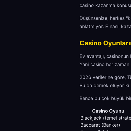
casino kazanma konusun
Düşünsenize, herkes "k
anlatmıyor. E nasıl ka
Casino Oyunların
Ev avantajı, casinonun
Yani casino her zaman 
2026 verilerine göre, T
Bu da demek oluyor ki k
Bence bu çok büyük bir 
Casino Oyunu
Blackjack (temel strate
Baccarat (Banker)