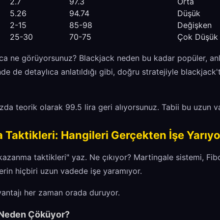
2.7
97.3
Orta
5.26
94.74
Düşük
2-15
85-98
Değişken
25-30
70-75
Çok Düşük
ca ne görüyorsunuz? Blackjack neden bu kadar popüler, an
nde de detaylıca anlatıldığı gibi, doğru stratejiyle blackjack
zda teorik olarak 99.5 lira geri alıyorsunuz. Tabii bu uzun va
aktikleri: Hangileri Gerçekten İşe Yarıy
azanma taktikleri" yaz. Ne çıkıyor? Martingale sistemi, Fib
erin hiçbiri uzun vadede işe yaramıyor.
antajı her zaman orada duruyor.
: Neden Çöküyor?