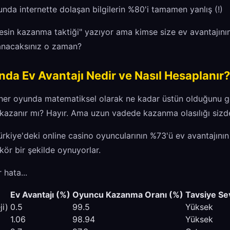
da internette dolaşan bilgilerin %80'i tamamen yanlış (!)
esin kazanma taktiği" yazıyor ama kimse size ev avantajını
zanacaksınız o zaman?
da Ev Avantajı Nedir ve Nasıl Hesaplanır?
 her oyunda matematiksel olarak ne kadar üstün olduğunu g
kazanır mı? Hayır. Ama uzun vadede kazanma olasılığı sizde
ürkiye'deki online casino oyuncularının %73'ü ev avantajının
ör bir şekilde oynuyorlar.
hata...
Ev Avantajı (%)
Oyuncu Kazanma Oranı (%)
Tavsiye Se
ji)
0.5
99.5
Yüksek
1.06
98.94
Yüksek