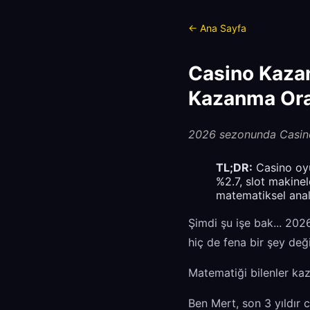
← Ana Sayfa
Casino Kazan
Kazanma Ora
2026 sezonunda Casino
TL;DR:
Casino oyu
%2.7, slot makinel
matematiksel anali
Şimdi şu işe bak... 202
hiç de fena bir şey değ
Matematiği bilenler kaza
Ben Mert, son 3 yıldır 