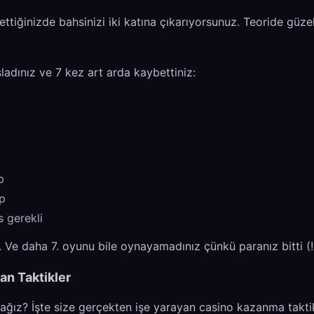
ttiğinizde bahsinizi iki katına çıkarıyorsunuz. Teoride gü
şladınız ve 7 kez art arda kaybettiniz:
p
ıp
s gerekli
 Ve daha 7. oyunu bile oynayamadınız çünkü paranız bitti (!
an Taktikler
ğız? İşte size gerçekten işe yarayan casino kazanma taktik