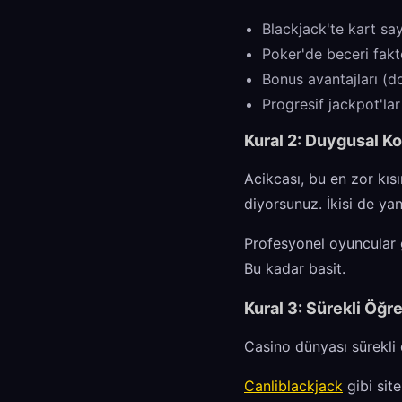
Blackjack'te kart sa
Poker'de beceri fakt
Bonus avantajları (do
Progresif jackpot'lar
Kural 2: Duygusal Ko
Acikcası, bu en zor kı
diyorsunuz. İkisi de yanl
Profesyonel oyuncular g
Bu kadar basit.
Kural 3: Sürekli Öğr
Casino dünyası sürekli de
Canliblackjack
gibi sit