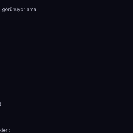
zel görünüyor ama
)
leri: