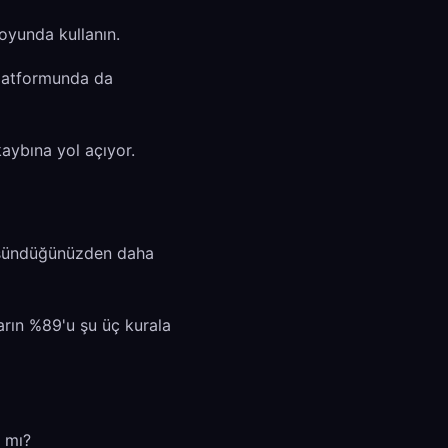
oyunda kullanın.
atformunda da
ybına yol açıyor.
düşündüğünüzden daha
arın %89'u şu üç kurala
l mı?