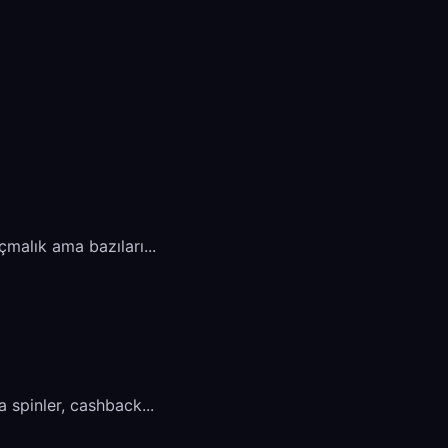
çmalık ama bazıları...
 spinler, cashback...