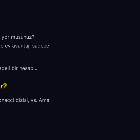
lıyor musunuz?
'te ev avantajı sadece
deli bir hesap...
or?
onacci dizisi, vs. Ama