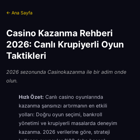
← Ana Sayfa
Casino Kazanma Rehberi
2026: Canlı Krupiyerli Oyun
Taktikleri
2026 sezonunda Casinokazanma ile bir adim onde
olun.
Hızlı Özet:
Canlı casino oyunlarında
kazanma şansınızı artırmanın en etkili
yolları: Doğru oyun seçimi, bankroll
yönetimi ve krupiyerli masalarda deneyim
kazanma. 2026 verilerine göre, strateji