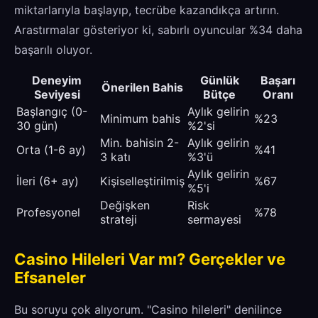
miktarlarıyla başlayıp, tecrübe kazandıkça artırın.
Arastırmalar gösteriyor ki, sabırlı oyuncular %34 daha
başarılı oluyor.
Deneyim
Günlük
Başarı
Önerilen Bahis
Seviyesi
Bütçe
Oranı
Başlangıç (0-
Aylık gelirin
Minimum bahis
%23
30 gün)
%2'si
Min. bahisin 2-
Aylık gelirin
Orta (1-6 ay)
%41
3 katı
%3'ü
Aylık gelirin
İleri (6+ ay)
Kişiselleştirilmiş
%67
%5'i
Değişken
Risk
Profesyonel
%78
strateji
sermayesi
Casino Hileleri Var mı? Gerçekler ve
Efsaneler
Bu soruyu çok alıyorum. "Casino hileleri" denilince