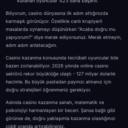
kullanan oyuncular %23 daha başarılı.
Biliyorum, casino dünyasına ilk adım attığınızda
karmaşık görünüyor. Özellikle canlı krupiyerli
masalarda oynamayı düşünürken "Acaba doğru mu
yapıyorum?" diye merak ediyorsunuz. Merak etmeyin,
adım adım anlatacağım.
Casino kazanma konusunda tecrübeli oyuncular bile
bazen zorlanabiliyor. 2026 yılında online casino
sektörü rekor büyüklüğe ulaştı - 127 milyar dolarlık
hacimle. Bu büyük pastadan payınızı almanız için
doğru stratejileri öğrenmeniz gerekiyor.
Aslında casino kazanma sanatı, matematik ve
psikolojiyi harmanlayan bir beceri. Şansa bağlı gibi
görünse de, doğru yaklaşımla kazanma olasılığınızı
ciddi oranda artırabilirsiniz.