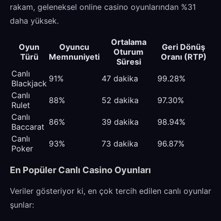
rakam, geleneksel online casino oyunlarından %31
daha yüksek.
Ortalama
Oyun
Oyuncu
Geri Dönüş
Oturum
Türü
Memnuniyeti
Oranı (RTP)
Süresi
Canlı
91%
47 dakika
99.28%
Blackjack
Canlı
88%
52 dakika
97.30%
Rulet
Canlı
86%
39 dakika
98.94%
Baccarat
Canlı
93%
73 dakika
96.87%
Poker
En Popüler Canlı Casino Oyunları
Veriler gösteriyor ki, en çok tercih edilen canlı oyunlar
şunlar: