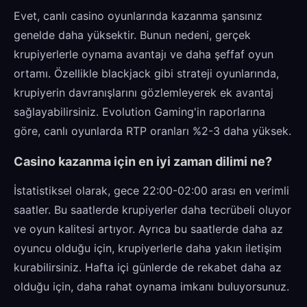
Evet, canlı casino oyunlarında kazanma şansınız
genelde daha yüksektir. Bunun nedeni, gerçek
krupiyerlerle oynama avantajı ve daha şeffaf oyun
ortamı. Özellikle blackjack gibi strateji oyunlarında,
krupiyerin davranışlarını gözlemleyerek ek avantaj
sağlayabilirsiniz. Evolution Gaming'in raporlarına
göre, canlı oyunlarda RTP oranları %2-3 daha yüksek.
Casino kazanma için en iyi zaman dilimi ne?
İstatistiksel olarak, gece 22:00-02:00 arası en verimli
saatler. Bu saatlerde krupiyerler daha tecrübeli oluyor
ve oyun kalitesi artıyor. Ayrıca bu saatlerde daha az
oyuncu olduğu için, krupiyerlerle daha yakın iletişim
kurabilirsiniz. Hafta içi günlerde de rekabet daha az
olduğu için, daha rahat oynama imkanı buluyorsunuz.