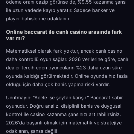
ödeme oranı cazip görünse de, %9.55 kazanma şansı
ile uzun vadede kayıp yaratır. Sadece banker ve
player bahislerine odaklanın.
Online baccarat ile canlı casino arasında fark
var mı?
Matematiksel olarak fark yoktur, ancak canlı casino
daha kontrollü oyun sağlar. 2026 verilerine göre, canlı
dealer tercih eden oyuncuların %23 daha uzun süre
oyunda kaldığı görülmektedir. Online oyunda hız fazla
olduğu için daha çok bahis yapma riski vardır.
Unutmayın: "Acele işe şeytan karışır." Baccarat sabır
oyunudur. Doğru analiz, disiplinli bahis ve duygusal
kontrol ile casino kazanma şansınızı artırabilirsiniz.
2026'da başarılı olmak için matematik ve stratejiye
odaklanın, şansa değil!