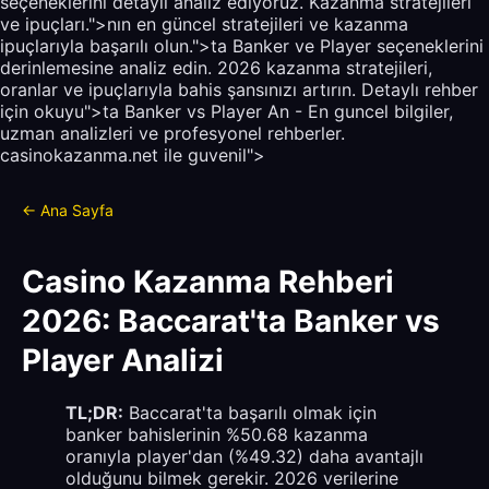
seçeneklerini detaylı analiz ediyoruz. Kazanma stratejileri
ve ipuçları.">nın en güncel stratejileri ve kazanma
ipuçlarıyla başarılı olun.">ta Banker ve Player seçeneklerini
derinlemesine analiz edin. 2026 kazanma stratejileri,
oranlar ve ipuçlarıyla bahis şansınızı artırın. Detaylı rehber
için okuyu">ta Banker vs Player An - En guncel bilgiler,
uzman analizleri ve profesyonel rehberler.
casinokazanma.net ile guvenil">
← Ana Sayfa
Casino Kazanma Rehberi
2026: Baccarat'ta Banker vs
Player Analizi
TL;DR:
Baccarat'ta başarılı olmak için
banker bahislerinin %50.68 kazanma
oranıyla player'dan (%49.32) daha avantajlı
olduğunu bilmek gerekir. 2026 verilerine