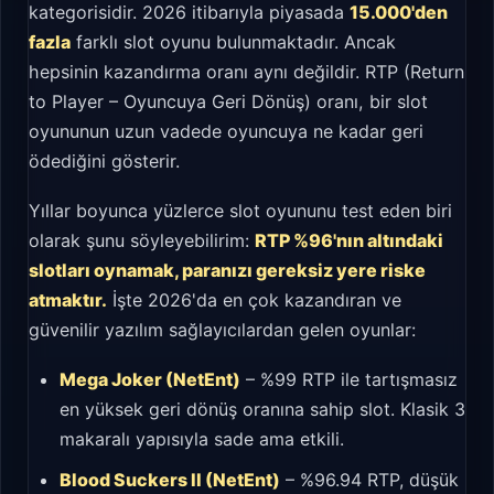
kategorisidir. 2026 itibarıyla piyasada
15.000'den
fazla
farklı slot oyunu bulunmaktadır. Ancak
hepsinin kazandırma oranı aynı değildir. RTP (Return
to Player – Oyuncuya Geri Dönüş) oranı, bir slot
oyununun uzun vadede oyuncuya ne kadar geri
ödediğini gösterir.
Yıllar boyunca yüzlerce slot oyununu test eden biri
olarak şunu söyleyebilirim:
RTP %96'nın altındaki
slotları oynamak, paranızı gereksiz yere riske
atmaktır.
İşte 2026'da en çok kazandıran ve
güvenilir yazılım sağlayıcılardan gelen oyunlar:
Mega Joker (NetEnt)
– %99 RTP ile tartışmasız
en yüksek geri dönüş oranına sahip slot. Klasik 3
makaralı yapısıyla sade ama etkili.
Blood Suckers II (NetEnt)
– %96.94 RTP, düşük