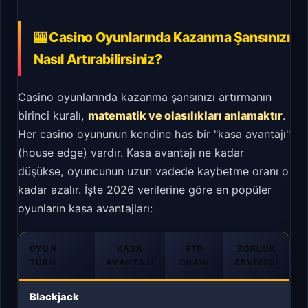
🎰 Casino Oyunlarında Kazanma Şansınızı
Nasıl Artırabilirsiniz?
Casino oyunlarında kazanma şansınızı artırmanın
birinci kuralı,
matematik ve olasılıkları anlamaktır
.
Her casino oyununun kendine has bir "kasa avantajı"
(house edge) vardır. Kasa avantajı ne kadar
düşükse, oyuncunun uzun vadede kaybetme oranı o
kadar azalır. İşte 2026 verilerine göre en popüler
oyunların kasa avantajları:
OYUN
KASA
RTP
ZORLUK
TÜRÜ
AVANTAJI
ORANI
SEVIYESI
Blackjack