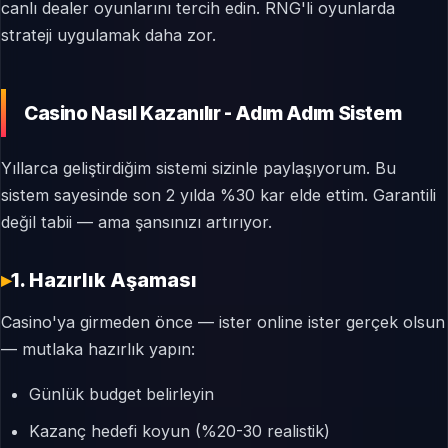
canlı dealer oyunlarını tercih edin. RNG'li oyunlarda
strateji uygulamak daha zor.
Casino Nasıl Kazanılır - Adım Adım Sistem
Yıllarca geliştirdiğim sistemi sizinle paylaşıyorum. Bu
sistem sayesinde son 2 yılda %30 kar elde ettim. Garantili
değil tabii — ama şansınızı artırıyor.
1. Hazırlık Aşaması
Casino'ya girmeden önce — ister online ister gerçek olsun
— mutlaka hazırlık yapın:
Günlük budget belirleyin
Kazanç hedefi koyun (%20-30 realistik)