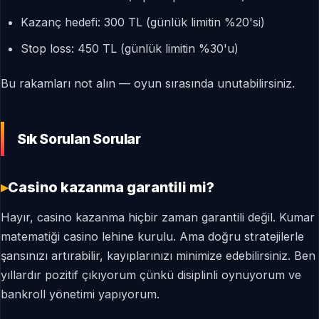
Kazanç hedefi: 300 TL (günlük limitin %20'si)
Stop loss: 450 TL (günlük limitin %30'u)
Bu rakamları not alın — oyun sırasında unutabilirsiniz.
Sık Sorulan Sorular
Casino kazanma garantili mi?
Hayır, casino kazanma hiçbir zaman garantili değil. Kumar
matematiği casino lehine kurulu. Ama doğru stratejilerle
şansınızı artırabilir, kayıplarınızı minimize edebilirsiniz. Ben
yıllardır pozitif çıkıyorum çünkü disiplinli oynuyorum ve
bankroll yönetimi yapıyorum.