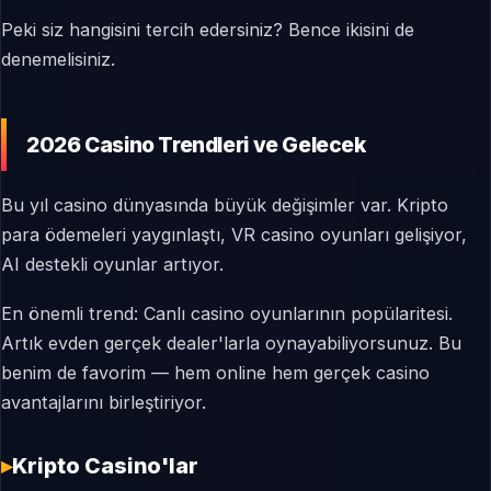
Peki siz hangisini tercih edersiniz? Bence ikisini de
denemelisiniz.
2026 Casino Trendleri ve Gelecek
Bu yıl casino dünyasında büyük değişimler var. Kripto
para ödemeleri yaygınlaştı, VR casino oyunları gelişiyor,
AI destekli oyunlar artıyor.
En önemli trend: Canlı casino oyunlarının popülaritesi.
Artık evden gerçek dealer'larla oynayabiliyorsunuz. Bu
benim de favorim — hem online hem gerçek casino
avantajlarını birleştiriyor.
Kripto Casino'lar