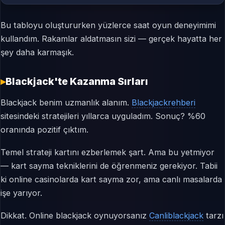
Bu tabloyu oluştururken yüzlerce saat oyun deneyimimi
kullandım. Rakamlar aldatmasın sizi — gerçek hayatta her
şey daha karmaşık.
Blackjack'te Kazanma Sırları
Blackjack benim uzmanlık alanım.
Blackjackrehberi
sitesindeki stratejileri yıllarca uyguladım. Sonuç? %60
oranında pozitif çıktım.
Temel strateji kartını ezberlemek şart. Ama bu yetmiyor
— kart sayma tekniklerini de öğrenmeniz gerekiyor. Tabii
ki online casinolarda kart sayma zor, ama canlı masalarda
işe yarıyor.
Dikkat. Online blackjack oynuyorsanız
Canliblackjack
tarzı