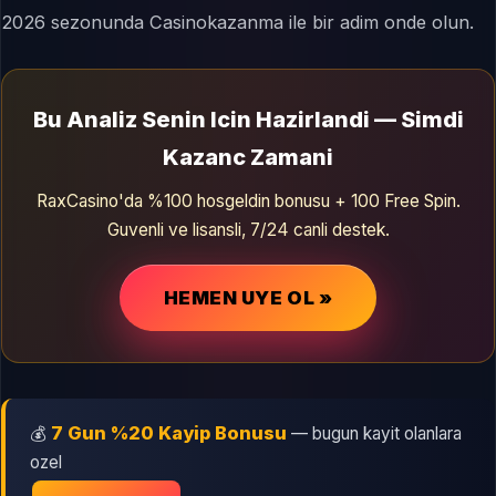
2026 sezonunda Casinokazanma ile bir adim onde olun.
Bu Analiz Senin Icin Hazirlandi — Simdi
Kazanc Zamani
RaxCasino'da %100 hosgeldin bonusu + 100 Free Spin.
Guvenli ve lisansli, 7/24 canli destek.
HEMEN UYE OL »
7 Gun %20 Kayip Bonusu
💰
— bugun kayit olanlara
ozel