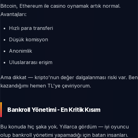
Bitcoin, Ethereum ile casino oynamak artık normal.
Avantajları:
Hızlı para transferi
Düşük komisyon
Anonimlik
Uluslararası erişim
Ama dikkat — kripto'nun değer dalgalanması riski var. Ben
kazandığımı hemen TL'ye çeviriyorum.
Bankroll Yönetimi - En Kritik Kısım
Bu konuda hiç şaka yok. Yıllarca gördüm — iyi oyuncu
olup bankroll yönetimi yapamadığı için batan insanları.