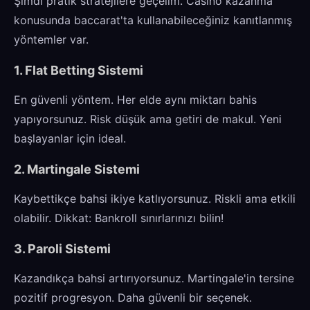
Şimdi pratik stratejilere geçelim. Casino kazanma
konusunda baccarat'ta kullanabileceğiniz kanıtlanmış
yöntemler var.
1. Flat Betting Sistemi
En güvenli yöntem. Her elde aynı miktarı bahis
yapıyorsunuz. Risk düşük ama getiri de makul. Yeni
başlayanlar için ideal.
2. Martingale Sistemi
Kaybettikçe bahsi ikiye katlıyorsunuz. Riskli ama etkili
olabilir. Dikkat: Bankroll sınırlarınızı bilin!
3. Paroli Sistemi
Kazandıkça bahsi artırıyorsunuz. Martingale'in tersine
pozitif progresyon. Daha güvenli bir seçenek.