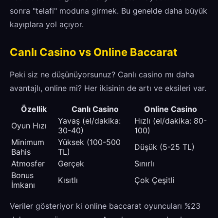
sonra "telafi" moduna girmek. Bu genelde daha büyük
kayıplara yol açıyor.
Canlı Casino vs Online Baccarat
Peki siz ne düşünüyorsunuz? Canlı casino mı daha
avantajlı, online mi? Her ikisinin de artı ve eksileri var.
Özellik
Canlı Casino
Online Casino
Yavaş (el/dakika:
Hızlı (el/dakika: 80-
Oyun Hızı
30-40)
100)
Minimum
Yüksek (100-500
Düşük (5-25 TL)
Bahis
TL)
Atmosfer
Gerçek
Sınırlı
Bonus
Kısıtlı
Çok Çeşitli
İmkanı
Veriler gösteriyor ki online baccarat oyuncuları %23