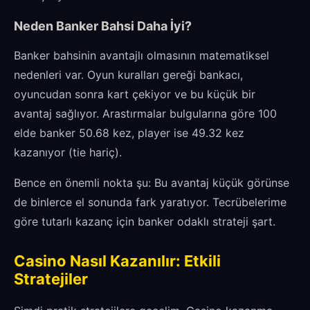
Neden Banker Bahsi Daha İyi?
Banker bahsinin avantajlı olmasının matematiksel
nedenleri var. Oyun kuralları gereği bankacı,
oyuncudan sonra kart çekiyor ve bu küçük bir
avantaj sağlıyor. Arastırmalar bulgularına göre 100
elde banker 50.68 kez, player ise 49.32 kez
kazanıyor (tie hariç).
Bence en önemli nokta şu: Bu avantaj küçük görünse
de binlerce el sonunda fark yaratıyor. Tecrübelerime
göre tutarlı kazanç için banker odaklı strateji şart.
Casino Nasıl Kazanılır: Etkili
Stratejiler