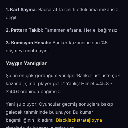
1. Kart Sayma:
Baccarat'ta sınırlı etkili ama imkansız
değil.
2. Pattern Takibi:
Tamamen efsane. Her el bağımsız.
3. Komisyon Hesabı:
Banker kazancınızdan %5
düşmeyi unutmayın!
Yaygın Yanılgılar
Şu an en çok gördüğüm yanılgı: "Banker üst üste çok
kazandı, şimdi player gelir." Yanlış! Her el %45.8 -
%44.6 oranında bağımsız.
Yani şu oluyor: Oyuncular geçmiş sonuçlara bakıp
gelecek tahmininde bulunuyor. Bu kumar
bağımlılığının ilk adımı.
Blackjackstratejioyna
sitesinde de benzer uyarılar var.