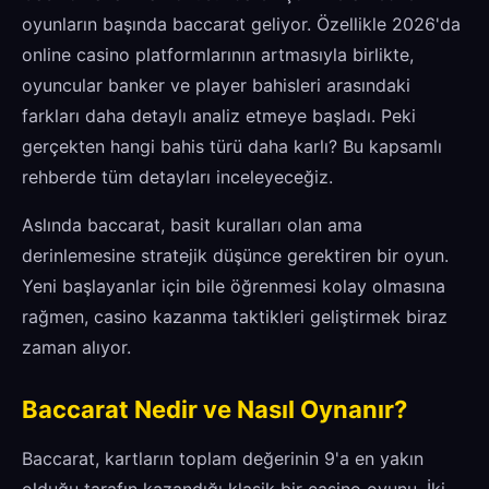
oyunların başında baccarat geliyor. Özellikle 2026'da
online casino platformlarının artmasıyla birlikte,
oyuncular banker ve player bahisleri arasındaki
farkları daha detaylı analiz etmeye başladı. Peki
gerçekten hangi bahis türü daha karlı? Bu kapsamlı
rehberde tüm detayları inceleyeceğiz.
Aslında baccarat, basit kuralları olan ama
derinlemesine stratejik düşünce gerektiren bir oyun.
Yeni başlayanlar için bile öğrenmesi kolay olmasına
rağmen, casino kazanma taktikleri geliştirmek biraz
zaman alıyor.
Baccarat Nedir ve Nasıl Oynanır?
Baccarat, kartların toplam değerinin 9'a en yakın