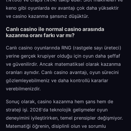
keno gibi oyunlarda ev avantajı çok daha yüksektir
ve casino kazanma şansınız düşüktür.
Canlı casino ile normal casino arasında
kazanma oranı farkı var mı?
Canlı casino oyunlarında RNG (rastgele sayı üreteci)
yerine gerçek krupiyer olduğu için oyun daha şeffaf
ve güvenilirdir. Ancak matematiksel olarak kazanma
oranları aynıdır. Canlı casino avantajı, oyun sürecini
gözlemleyebilmeniz ve daha kontrollü kararlar
verebilmenizdir.
Sonuç olarak, casino kazanma hem şans hem de
strateji işi. 2026'da teknolojik gelişmeler oyun
deneyimini iyileştirirken, temel prensipler değişmiyor.
Matematiği öğrenin, disiplinli olun ve sorumlu