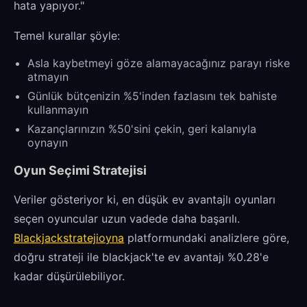
hata yapıyor."
Temel kurallar şöyle:
Asla kaybetmeyi göze alamayacağınız parayı riske
atmayın
Günlük bütçenizin %5'inden fazlasını tek bahiste
kullanmayın
Kazançlarınızın %50'sini çekin, geri kalanıyla
oynayın
Oyun Seçimi Stratejisi
Veriler gösteriyor ki, en düşük ev avantajlı oyunları
seçen oyuncular uzun vadede daha başarılı.
Blackjackstratejioyna
platformundaki analizlere göre,
doğru strateji ile blackjack'te ev avantajı %0.28'e
kadar düşürülebiliyor.