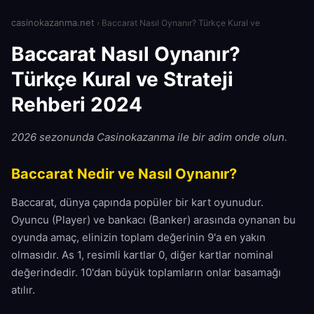
casinokazanma.net
› Baccarat Nasıl Oynanır? Türkçe Kural ve
Baccarat Nasıl Oynanır?
Türkçe Kural ve Strateji
Rehberi 2024
2026 sezonunda Casinokazanma ile bir adim onde olun.
Baccarat Nedir ve Nasıl Oynanır?
Baccarat, dünya çapında popüler bir kart oyunudur.
Oyuncu (Player) ve bankacı (Banker) arasında oynanan bu
oyunda amaç, elinizin toplam değerinin 9'a en yakın
olmasıdır. As 1, resimli kartlar 0, diğer kartlar nominal
değerindedir. 10'dan büyük toplamların onlar basamağı
atılır.