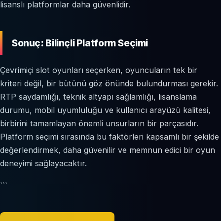
lisanslı platformlar daha güvenlidir.
Sonuç: Bilinçli Platform Seçimi
Çevrimiçi slot oyunları seçerken, oyuncuların tek bir
kriteri değil, bir bütünü göz önünde bulundurması gerekir.
RTP saydamlığı, teknik altyapı sağlamlığı, lisanslama
durumu, mobil uyumluluğu ve kullanıcı arayüzü kalitesi,
birbirini tamamlayan önemli unsurların bir parçasıdır.
Platform seçimi sırasında bu faktörleri kapsamlı bir şekilde
değerlendirmek, daha güvenilir ve memnun edici bir oyun
deneyimi sağlayacaktır.
```