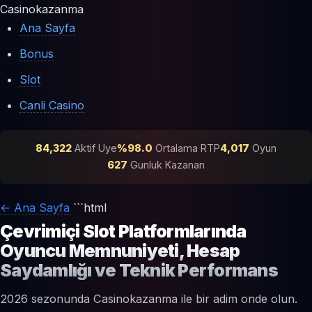
Casinokazanma
Ana Sayfa
Bonus
Slot
Canli Casino
84,322
Aktif Uye
%98.0
Ortalama RTP
4,017
Oyun
627
Gunluk Kazanan
← Ana Sayfa
```html
Çevrimiçi Slot Platformlarında
Oyuncu Memnuniyeti, Hesap
Saydamlığı ve Teknik Performans
2026 sezonunda Casinokazanma ile bir adim onde olun.