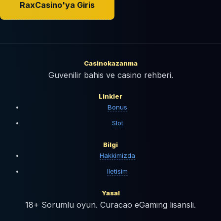
RaxCasino'ya Giris
Casinokazanma
Guvenilir bahis ve casino rehberi.
Linkler
Bonus
Slot
Bilgi
Hakkimizda
Iletisim
Yasal
18+ Sorumlu oyun. Curacao eGaming lisansli.