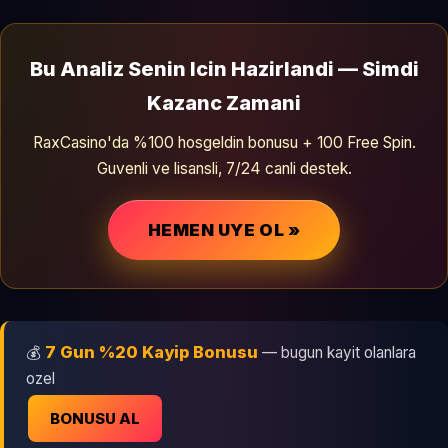
Bu Analiz Senin Icin Hazirlandi — Simdi
Kazanc Zamani
RaxCasino'da %100 hosgeldin bonusu + 100 Free Spin.
Guvenli ve lisansli, 7/24 canli destek.
HEMEN UYE OL »
7 Gun %20 Kayip Bonusu
💰
— bugun kayit olanlara
ozel
BONUSU AL