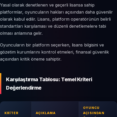
Yasal olarak denetlenen ve geçerli lisansa sahip
platformlar, oyuncuların hakları açısından daha güvenilir
olarak kabul edilir. Lisans, platform operatörünün belirli
standartları karşılaması ve düzenli denetlemelere tabi
olması anlamına gelir.
Oyuncuların bir platform seçerken, lisans bilgisini ve
gözetim kurumlarını kontrol etmeleri, finansal güvenlik
açısından kritik öneme sahiptir.
Karşılaştırma Tablosu: Temel Kriteri
Değerlendirme
OYUNCU
KRITER
AÇIKLAMA
AÇISINDAN