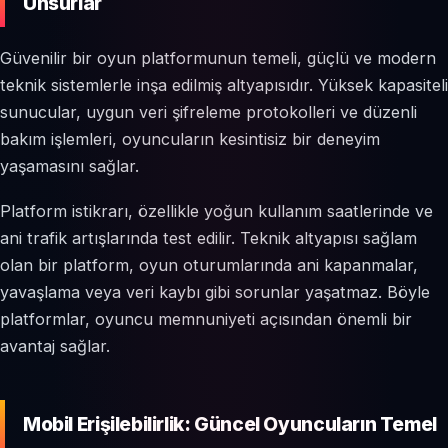
Unsurlar
Güvenilir bir oyun platformunun temeli, güçlü ve modern
teknik sistemlerle inşa edilmiş altyapısıdır. Yüksek kapasiteli
sunucular, uygun veri şifreleme protokolleri ve düzenli
bakım işlemleri, oyuncuların kesintisiz bir deneyim
yaşamasını sağlar.
Platform istikrarı, özellikle yoğun kullanım saatlerinde ve
ani trafik artışlarında test edilir. Teknik altyapısı sağlam
olan bir platform, oyun oturumlarında ani kapanmalar,
yavaşlama veya veri kaybı gibi sorunlar yaşatmaz. Böyle
platformlar, oyuncu memnuniyeti açısından önemli bir
avantaj sağlar.
Mobil Erişilebilirlik: Güncel Oyuncuların Temel