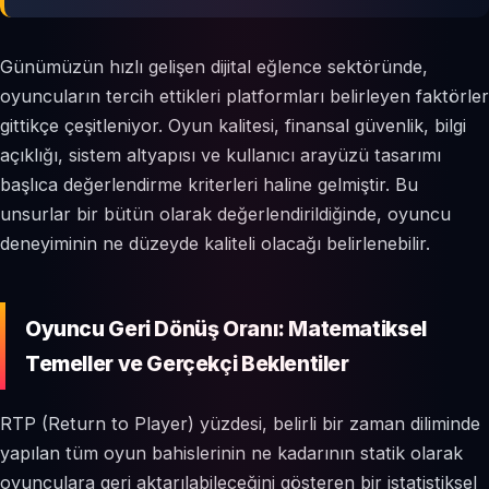
Günümüzün hızlı gelişen dijital eğlence sektöründe,
oyuncuların tercih ettikleri platformları belirleyen faktörler
gittikçe çeşitleniyor. Oyun kalitesi, finansal güvenlik, bilgi
açıklığı, sistem altyapısı ve kullanıcı arayüzü tasarımı
başlıca değerlendirme kriterleri haline gelmiştir. Bu
unsurlar bir bütün olarak değerlendirildiğinde, oyuncu
deneyiminin ne düzeyde kaliteli olacağı belirlenebilir.
Oyuncu Geri Dönüş Oranı: Matematiksel
Temeller ve Gerçekçi Beklentiler
RTP (Return to Player) yüzdesi, belirli bir zaman diliminde
yapılan tüm oyun bahislerinin ne kadarının statik olarak
oyunculara geri aktarılabileceğini gösteren bir istatistiksel