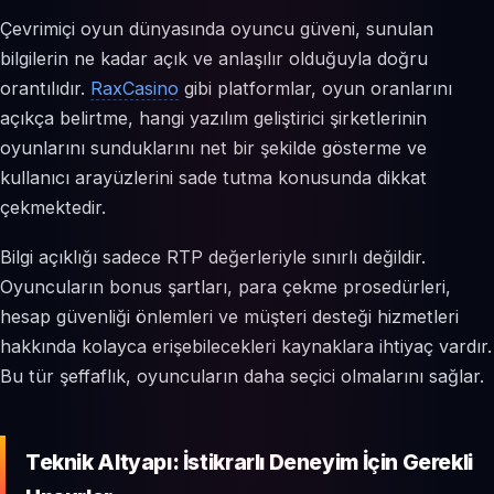
Çevrimiçi oyun dünyasında oyuncu güveni, sunulan
bilgilerin ne kadar açık ve anlaşılır olduğuyla doğru
orantılıdır.
RaxCasino
gibi platformlar, oyun oranlarını
açıkça belirtme, hangi yazılım geliştirici şirketlerinin
oyunlarını sunduklarını net bir şekilde gösterme ve
kullanıcı arayüzlerini sade tutma konusunda dikkat
çekmektedir.
Bilgi açıklığı sadece RTP değerleriyle sınırlı değildir.
Oyuncuların bonus şartları, para çekme prosedürleri,
hesap güvenliği önlemleri ve müşteri desteği hizmetleri
hakkında kolayca erişebilecekleri kaynaklara ihtiyaç vardır.
Bu tür şeffaflık, oyuncuların daha seçici olmalarını sağlar.
Teknik Altyapı: İstikrarlı Deneyim İçin Gerekli